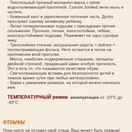
- Текстильный прочный материал верха с грязе-
водооталкивающей пропиткой. Сапоги Junited легко мыть и
чистить.
- Кожанный кант и укрепленная пяточная часть. Долго
прослужат самому активному ребенку.
- Литая полиуретановая подошва с присадками против
скольжения. Прочная, легкая, износостойкая, гибкая,
морозоустойчивая подошва. Переживет не одну суровую
зиму.
- Трехслойная стелька: натуральная шерсть + войлок +
теплоотражающая фольга. Ноги остаются в тепле на
протяжении всей прогулки.
- Места, наиболее подверженные стиранию, прошиты
двойной строчкой, придающей швам особую прочность.
Это и есть то, что называется качеством обуви.
- Светоотражающие вставки для безопасности детей в
темное время суток при любых метеоусловиях.
- Бирка с указанием размера, на которой можно написать
имя.
ТЕМПЕРАТУРНЫЙ режим
эксплуатации
от -10°С до
-40°С
ОТЗЫВЫ
Пока никто не оставил свой отзыв, Ваш может быть первым!