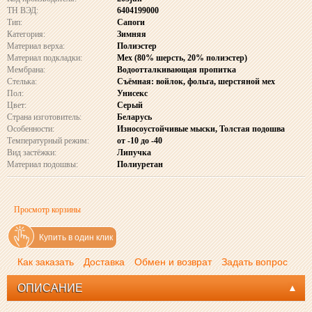
ТН ВЭД:
6404199000
Тип:
Сапоги
Категория:
Зимняя
Материал верха:
Полиэстер
Материал подкладки:
Мех (80% шерсть, 20% полиэстер)
Мембрана:
Водоотталкивающая пропитка
Стелька:
Съёмная: войлок, фольга, шерстяной мех
Пол:
Унисекс
Цвет:
Серый
Страна изготовитель:
Беларусь
Особенности:
Износоустойчивые мыски, Толстая подошва
Температурный режим:
от -10 до -40
Вид застёжки:
Липучка
Материал подошвы:
Полиуретан
Просмотр корзины
Купить в один клик
Как заказать
Доставка
Обмен и возврат
Задать вопрос
ОПИСАНИЕ