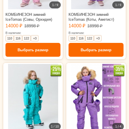
1 / 9
1 / 9
КОМБИНЕЗОН зимний
КОМБИНЕЗОН зимний
IceTomas (Совы, Орхидея)
IceTomas (Коты, Аметист)
14000 ₽
18998 ₽
14000 ₽
18998 ₽
В наличии:
В наличии:
110
116
122
+3
110
116
122
+3
Выбрать размер
Выбрать размер
110
116
128
134
98
110
1 / 10
1 / 4