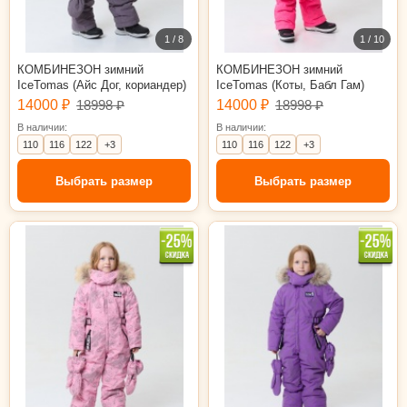
1 / 8
1 / 10
КОМБИНЕЗОН зимний
КОМБИНЕЗОН зимний
IceTomas (Айс Дог, кориандер)
IceTomas (Коты, Бабл Гам)
14000 ₽
18998 ₽
14000 ₽
18998 ₽
В наличии:
В наличии:
110
116
122
+3
110
116
122
+3
Выбрать размер
Выбрать размер
110
116
122
128
134
140
110
116
122
128
134
140