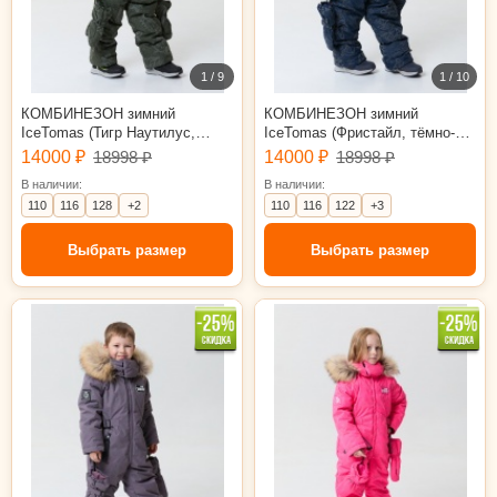
1 / 9
1 / 10
КОМБИНЕЗОН зимний
КОМБИНЕЗОН зимний
IceTomas (Тигр Наутилус,
IceTomas (Фристайл, тёмно-
хаки)
синий)
14000 ₽
18998 ₽
14000 ₽
18998 ₽
В наличии:
В наличии:
110
116
128
+2
110
116
122
+3
Выбрать размер
Выбрать размер
110
116
122
128
134
140
110
116
122
128
134
140