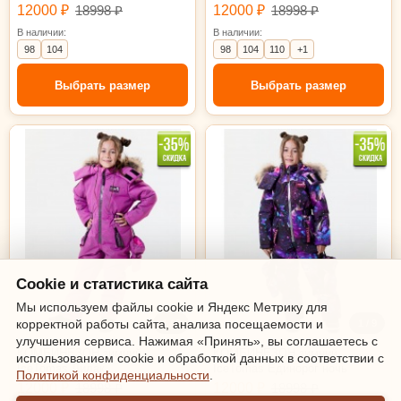
12000 ₽
18998 ₽
12000 ₽
18998 ₽
В наличии:
В наличии:
98
104
98
104
110
+1
Выбрать размер
Выбрать размер
98
116
98
110
Cookie и статистика сайта
Мы используем файлы cookie и Яндекс Метрику для
корректной работы сайта, анализа посещаемости и
1 / 8
1 / 9
улучшения сервиса. Нажимая «Принять», вы соглашаетесь с
КОМБИНЕЗОН зимний
КОМБИНЕЗОН зимний
использованием cookie и обработкой данных в соответствии с
IceTomas Лилак
IceTomas Единорог ночь
Политикой конфиденциальности
.
12000 ₽
18998 ₽
12000 ₽
18998 ₽