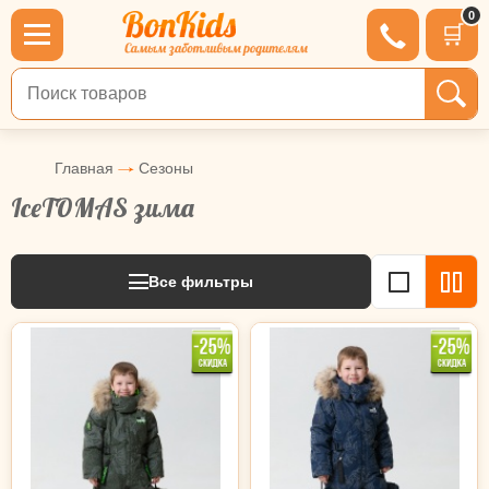
0
🛒
Поиск по товарам
Главная
Сезоны
IceTOMAS зима
Все фильтры
110
116
128
134
140
110
116
122
128
134
140