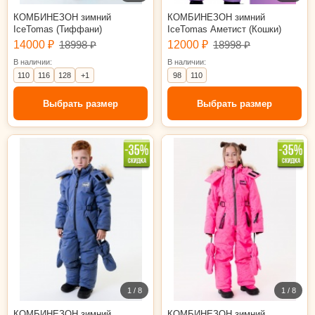
КОМБИНЕЗОН зимний
КОМБИНЕЗОН зимний
IceTomas (Тиффани)
IceTomas Аметист (Кошки)
14000 ₽
18998 ₽
12000 ₽
18998 ₽
В наличии:
В наличии:
110
116
128
+1
98
110
Выбрать размер
Выбрать размер
98
110
116
122
128
98
1 / 8
1 / 8
КОМБИНЕЗОН зимний
КОМБИНЕЗОН зимний