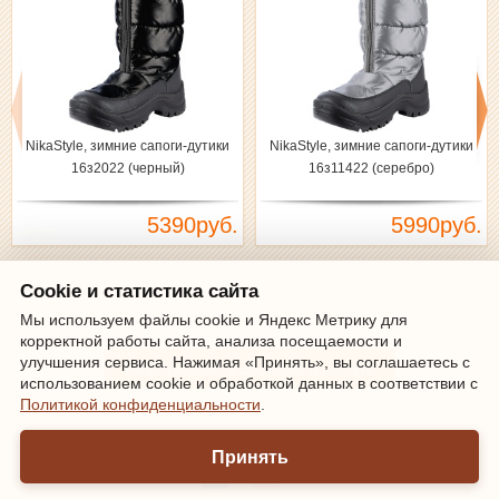
NikaStyle, зимние сапоги-дутики
NikaStyle, зимние сапоги-дутики
16з2022 (черный)
16з11422 (серебро)
5390руб.
5990руб.
Cookie и статистика сайта
Зарегистрироваться
|
Войти
Мы используем файлы cookie и Яндекс Метрику для
корректной работы сайта, анализа посещаемости и
улучшения сервиса. Нажимая «Принять», вы соглашаетесь с
Информация о доставке и оплате
использованием cookie и обработкой данных в соответствии с
Политикой конфиденциальности
.
Мы онлайн
Принять