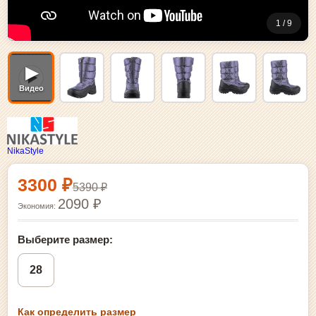
1 / 9
▶
Видео
NikaStyle
Выбор размера и покупка
3300 ₽
5390 ₽
2090 ₽
Экономия:
Выберите размер:
28
Как определить размер