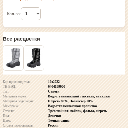
Кол-во:
Все расцветки
Код производителя:
16з2022
ТН ВЭД:
6404199000
Тип:
Сапоги
Материал верха:
Водооттакивающий текстиль, нат.кожа
Материал подкладки:
Шерсть 80%, Полиэстер 20%
Мембрана:
Водоотталкивающая пропитка
Стелька:
Трёхслойная: войлок, фольга, шерсть
Пол:
Девочки
Цвет:
Темная слива
Страна изготовитель:
Россия