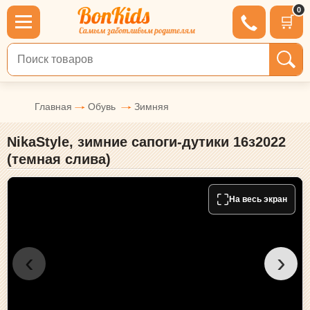
0
🛒
Поиск по товарам
Главная
Обувь
Зимняя
NikaStyle, зимние сапоги-дутики 16з2022
(темная слива)
⛶
На весь экран
‹
›