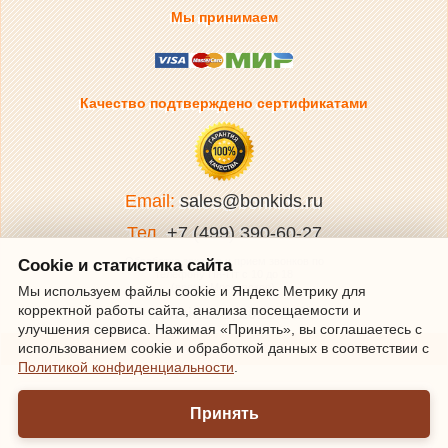
Мы принимаем
Качество подтверждено сертификатами
Email:
sales@bonkids.ru
Тел.
+7 (499) 390-60-27
Обработка заказов и прием звонков по
Cookie и статистика сайта
телефону Пн-Пт с 10 до 18
(время Московское).
Мы используем файлы cookie и Яндекс Метрику для
корректной работы сайта, анализа посещаемости и
© bonkids.ru, 2012-2026
улучшения сервиса. Нажимая «Принять», вы соглашаетесь с
использованием cookie и обработкой данных в соответствии с
Полная версия сайта
Политикой конфиденциальности
.
Принять
Тема сайта