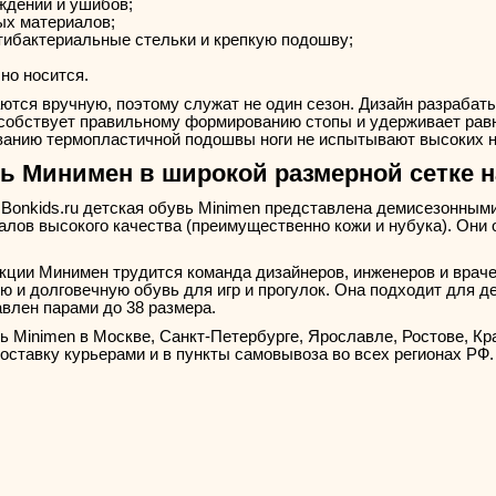
ждений и ушибов;
ых материалов;
тибактериальные стельки и крепкую подошву;
чно носится.
тся вручную, поэтому служат не один сезон. Дизайн разрабаты
особствует правильному формированию стопы и удерживает равн
ванию термопластичной подошвы ноги не испытывают высоких н
вь Минимен в широкой размерной сетке 
 Bonkids.ru детская обувь Minimen представлена демисезонным
лов высокого качества (преимущественно кожи и нубука). Они
ции Минимен трудится команда дизайнеров, инженеров и враче
ю и долговечную обувь для игр и прогулок. Она подходит для д
авлен парами до 38 размера.
 Minimen в Москве, Санкт-Петербурге, Ярославле, Ростове, Кр
доставку курьерами и в пункты самовывоза во всех регионах РФ.