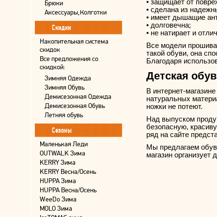
• защищает от повре
Брюки
• сделана из надежн
Аксессуары,Колготки
• имеет дышащие ан
• долговечна;
Скидки
• не натирает и отли
Накопительная система
Все модели прошиваю
скидок
такой обуви, она сп
Все предложения со
Благодаря использо
скидкой:
Детская обу
Зимняя Одежда
Зимняя Обувь
В интернет-магазине
Демисезонная Одежда
натуральных материа
Демисезонная Обувь
ножки не потеют.
Летняя обувь
Над выпуском продук
безопасную, красиву
Сезоны
ряд на сайте предст
Маленькая Леди
Мы предлагаем обувь
OUTWALK Зима
магазин организует 
KERRY Зима
KERRY Весна/Осень
HUPPA Зима
HUPPA Весна/Осень
WeeDo Зима
MOLO Зима