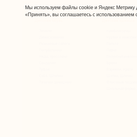
Другой отзыв
Мы используем файлы cookie и Яндекс Метрику 
«Принять», вы соглашаетесь с использованием c
Детская обувь
Детская одежда
Зимняя
Комбинезоны
Демисезонная
Куртки и комплек
Резиновые сапоги
Пальто
Полуботинки
Парки
Кеды, кроссовки
Полукомбинезон
Сандалии
Брюки
Туфли
Варежки, Краги
Сабо, Шлепки
Шапки, Шлемы
Тапочки домашние
Флисовые подде
Школьная форма 