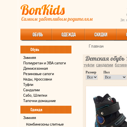
Эл.
ОБУВЬ
ОДЕЖДА
СКИДКИ
Главная
Обувь
Детская обувь 
Зимняя
Полиуретан и ЭВА сапоги
туфли
сандалии
ботин
Демисезонная
Размер
Пол
Резиновые сапоги
Кеды, Кроссовки
Туфли
Сандалии
Сабо, Шлепки
Тапочки домашние
Одежда
Зимняя
Комбинезоны слитные