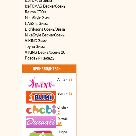
IceTOMAS зима
IceTOMAS Весна/Осень
Reima СТОК
NikaStyle Зима
LASSIE Зима
Didriksons Осень/Зима
NikaStyle Весна/Осень
VIKING Зима
Teyno Зима
VIKING Весна/Осень 20
Розовый Какаду
ПРОИЗВОДИТЕЛИ
Arina -
33
Bumi -
12
Chobi -
12
Duwali -
105
Huppa -