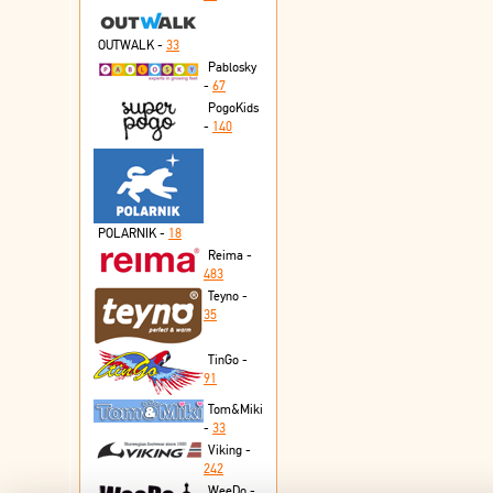
OUTWALK -
33
Pablosky
-
67
PogoKids
-
140
POLARNIK -
18
Reima -
483
Teyno -
35
TinGo -
91
Tom&Miki
-
33
Viking -
242
WeeDo -