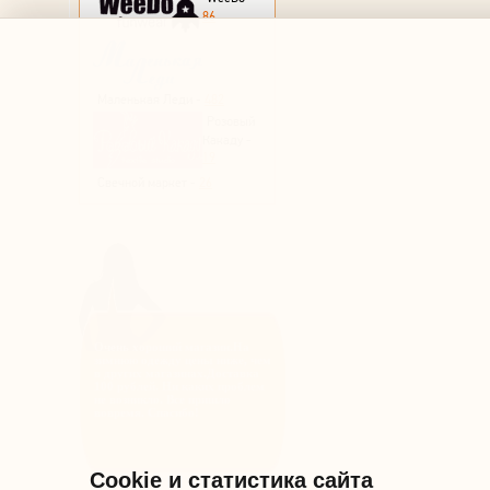
86
Маленькая Леди -
482
Розовый
Какаду -
19
Свечной маркет -
26
Очень хороший магазин.На
зимнюю одежду цены ниже, чем
в других магазинах.Доставка
100 рублей. Ни каких проблем
не возникло. Все пришло
вовремя. Спасибо!
Cookie и статистика сайта