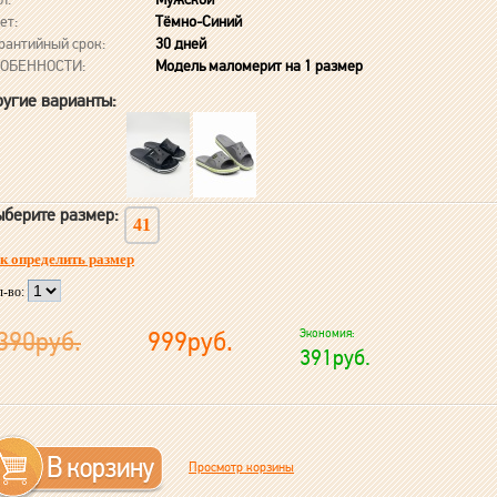
ет:
Тёмно-Синий
рантийный срок:
30 дней
ОБЕННОСТИ:
Модель маломерит на 1 размер
угие варианты:
берите размер:
41
к определить размер
л-во:
390руб.
999руб.
Экономия:
391руб.
Просмотр корзины