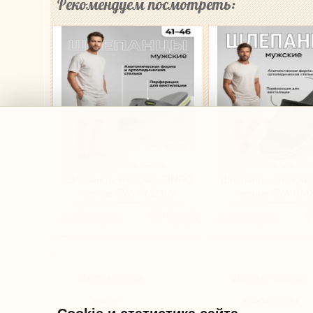
Рекомендуем посмотреть:
Шлепанцы мужские TINGO
Шлепанцы мужские
летние EVA RM2309
летние EVA RM
(серый)
(черный)
1390руб.
999руб.
1390руб.
9
Детская обувь
Детская одежда
Зимняя
Комбинезоны