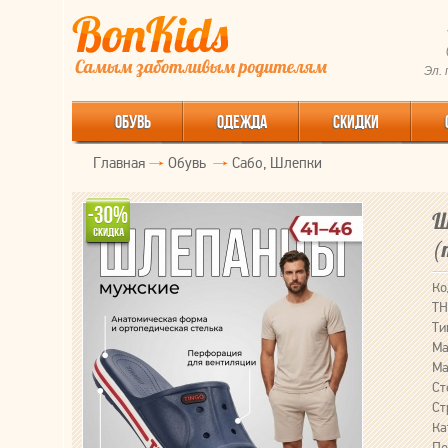
Эл.
ОБУВЬ
ОДЕЖДА
СКИДКИ
Главная
Обувь
Сабо, Шлепки
Ш
(
Ко
ТН
Ти
Ма
Ма
Ст
Ст
Ка
По