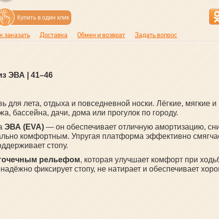
Купить в один клик
к заказать
Доставка
Обмен и возврат
Задать вопрос
з ЭВА | 41–46
ь для лета, отдыха и повседневной носки. Лёгкие, мягкие и
а, бассейна, дачи, дома или прогулок по городу.
ла
ЭВА (EVA)
— он обеспечивает отличную амортизацию, сн
мально комфортным. Упругая платформа эффективно смягча
ддерживает стопу.
 точечным рельефом
, которая улучшает комфорт при ходь
 надёжно фиксирует стопу, не натирает и обеспечивает хор