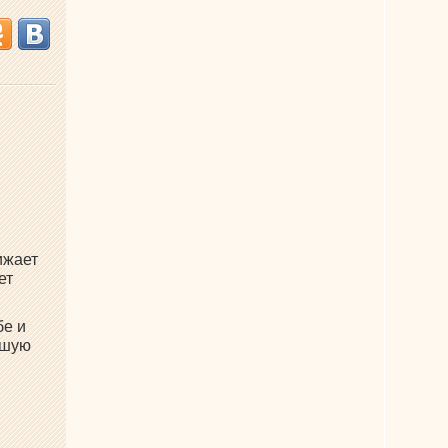
ижает
ет
бе и
ошую