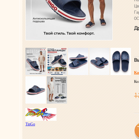
Цв
Га
ОС
Др
Вы
Ка
Ко
1
TinGo