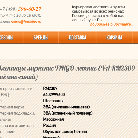
390-60-27
Курьерская доставка и пункты
+7 (499)
самовывоза во всех регионах
(Пн-Пт с 10 до 18 МСК)
России, доставка в любой нас-
ленный пункт РФ
 почта
sales@bonkids.ru
подробнее о доставке...
СЕЗОНЫ
БРЕНДЫ
ДОСТАВКА
КОРЗИНА
лепанцы мужские TINGO летние EVA RM2309
тёмно-синий)
д производителя:
RM2309
 ВЭД:
6402999600
п:
Шлепанцы
териал верха:
ЭВА (этиленвинилацетат)
териал подкладки:
ЭВА (вспененный полимер)
елька:
Массажная
рана изготовитель:
Россия
тегория:
Обувь для дома; Летняя
л:
Мужской