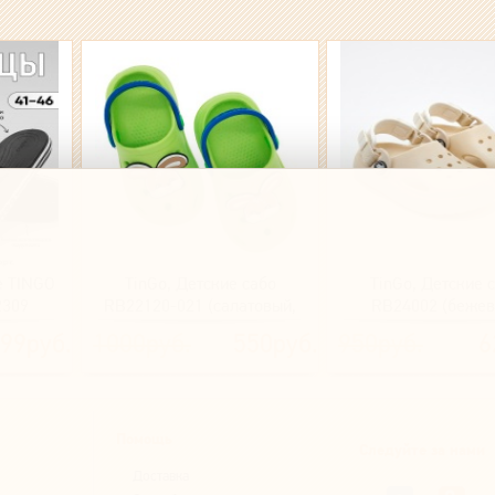
 TINGO
TinGo, Детские сабо
TinGo, Детские 
2309
RB22120-021 (салатовый,
RB24002 (бежев
зайка)
99руб.
1000руб.
550руб.
950руб.
6
Помощь
Следуйте за нами
Доставка