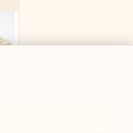
сабо
ый)
20руб.