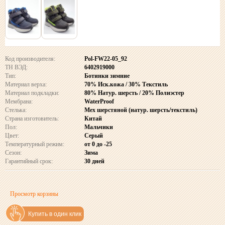
Код производителя:
Pol-FW22-05_92
ТН ВЭД:
6402919000
Тип:
Ботинки зимние
Материал верха:
70% Иск.кожа / 30% Текстиль
Материал подкладки:
80% Натур. шерсть / 20% Полиэстер
Мембрана:
WaterProof
Стелька:
Мех шерстяной (натур. шерсть/текстиль)
Страна изготовитель:
Китай
Пол:
Мальчики
Цвет:
Серый
Температурный режим:
от 0 до -25
Сезон:
Зима
Гарантийный срок:
30 дней
Просмотр корзины
Купить в один клик