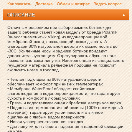
Как заказать
Доставка
Обмен и возврат
Задать вопрос
ОПИСАНИЕ
Отличным решением при выборе зимних ботинок для
вашего ребенка станет новая модель от бренда Polarnik
(аналог знаменитых Viking) из водонепроницаемой
мембранной ткани, позволяющей ножке дышать. А
благодаря 80% натуральной шерсти их можно носить до
-30С. Усиленные носы и задники ботинок придадут
дополнительную защиту. Отрегулировать обувь по ноге
позволят застежки-липучки. Изготовленная из специального
гнущегося материала рельефная подошва не позволит
скользить ногам в гололед.
• Теплая подкладка из 80% натуральной шерсти
обеспечивает комфорт при низких температурах
• Мембрана WaterProof обладает свойствами
влагоотведения и водонепроницаемости, что гарантирует
сухость и комфорт в любых условиях
• Грязе- и водооталкивающая обработка материала верха
• Подошва из термопластичной резины (100% полимерный
материал) гарантирует устойчивость и отличное
сцепление с любым видом поверхности
• Новая усовершенствованная колодка
• Две липучки для лёгкого надевания и надежной фиксации
на ноге