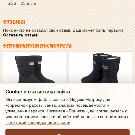
р.36 = 23,5 cm
ОТЗЫВЫ
Пока никто не оставил свой отзыв, Ваш может быть первым!
Оставить отзыв
РЕКОМЕНДУЕМ ПОСМОТРЕТЬ
Cookie и статистика сайта
Мы используем файлы cookie и Яндекс Метрику для
Junited, Зимние сапоги 500jun
Junited, Зимние сапоги 201jun
корректной работы сайта, анализа посещаемости и
(черные)
(синиe)
улучшения сервиса. Нажимая «Принять», вы соглашаетесь с
использованием cookie и обработкой данных в соответствии с
7990руб.
7990руб.
Политикой конфиденциальности
.