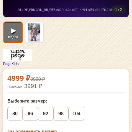
1 / 2
▶
Видео
PogoKids
Выбор размера и покупка
4999 ₽
8990 ₽
3991 ₽
Экономия:
Выберите размер:
80
86
92
98
104
Как определить размер