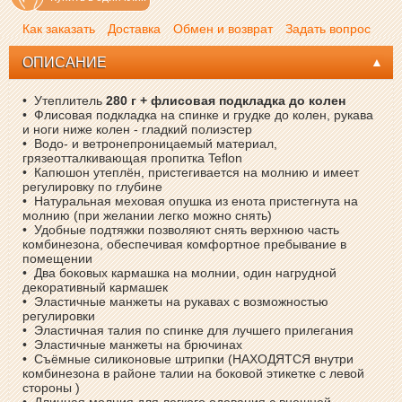
Как заказать
Доставка
Обмен и возврат
Задать вопрос
ОПИСАНИЕ
• Утеплитель
280 г + флисовая подкладка до колен
• Флисовая подкладка на спинке и грудке до колен, рукава
и ноги ниже колен - гладкий полиэстер
• Водо- и ветронепроницаемый материал,
грязеотталкивающая пропитка Teflon
• Капюшон утеплён, пристегивается на молнию и имеет
регулировку по глубине
• Натуральная меховая опушка из енота пристегнута на
молнию (при желании легко можно снять)
• Удобные подтяжки позволяют снять верхнюю часть
комбинезона, обеспечивая комфортное пребывание в
помещении
• Два боковых кармашка на молнии, один нагрудной
декоративный кармашек
• Эластичные манжеты на рукавах с возможностью
регулировки
• Эластичная талия по спинке для лучшего прилегания
• Эластичные манжеты на брючинах
• Съёмные силиконовые штрипки (НАХОДЯТСЯ внутри
комбинезона в районе талии на боковой этикетке с левой
стороны )