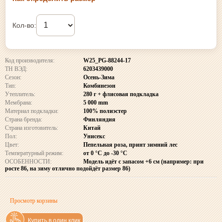
Кол-во:
Код производителя:
W25_PG-88244-17
ТН ВЭД:
6203439000
Сезон:
Осень-Зима
Тип:
Комбинезон
Утеплитель:
280 г + флисовая подкладка
Мембрана:
5 000 mm
Материал подкладки:
100% полиэстер
Страна бренда:
Финляндия
Страна изготовитель:
Китай
Пол:
Унисекс
Цвет:
Пепельная роза, принт зимний лес
Температурный режим:
от 0 °C до -30 °C
ОСОБЕННОСТИ:
Модель идёт с запасом +6 см (например: при
росте 86, на зиму отлично подойдёт размер 86)
Просмотр корзины
Купить в один клик