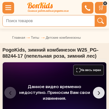
0
🛒
Поиск по товарам
Главная
Типы
Детские комбинезоны
PogoKids, зимний комбинезон W25_PG-
88244-17 (пепельная роза, зимний лес)
⛶
На весь экран
‹
›