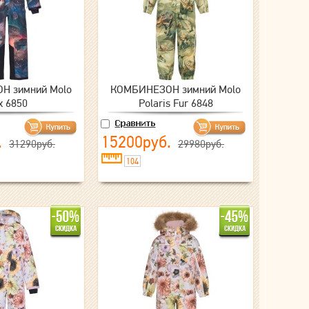
Н зимний Molo
КОМБИНЕЗОН зимний Molo
x 6850
Polaris Fur 6848
.
15200руб.
31290руб.
29980руб.
104