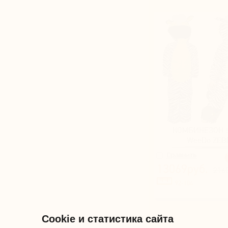
КОМБИНЕЗОН з
WeeDo ZEB
13069руб.
216
92-104
Cookie и статистика сайта