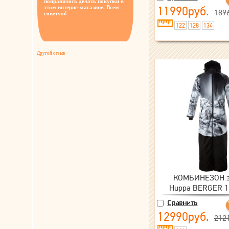
понравилось делать покупки в
этом интерне-магазине. Всем
11990руб.
189
советую!
122
128
134
Другой отзыв
КОМБИНЕЗОН з
Huppa BERGER 1 
12990руб.
212