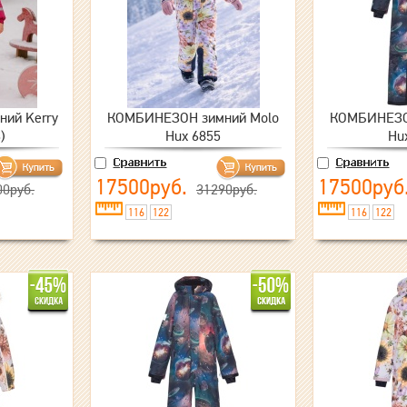
ий Kerry
КОМБИНЕЗОН зимний Molo
КОМБИНЕЗО
)
Hux 6855
Hu
17500руб.
17500руб
00руб.
31290руб.
116
122
116
122