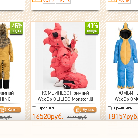
92-104
104-116
92-104
имний
КОМБИНЕЗОН зимний
КОМБИНЕ
THING
WeeDo OLILIDO Monsterlili
WeeDo OM
16520руб.
18157руб
00руб.
27270руб.
92-104
104-116
140-152
104-116
11
140-152