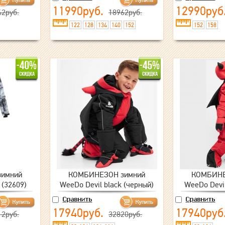
11990руб.
12990руб
62руб.
18962руб.
122
128
134
140
152
152
158
имний
КОМБИНЕЗОН зимний
КОМБИНЕ
(32609)
WeeDo Devil black (черный)
WeeDo Devil
17940руб.
17940руб
12руб.
32820руб.