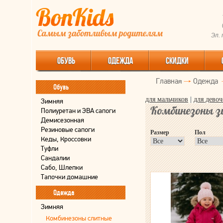
Эл.
ОБУВЬ
ОДЕЖДА
СКИДКИ
Главная
Одежда
Обувь
для мальчиков
|
для девоч
Зимняя
Комбинезоны з
Полиуретан и ЭВА сапоги
Демисезонная
Резиновые сапоги
Размер
Пол
Кеды, Кроссовки
Туфли
Сандалии
Сабо, Шлепки
Тапочки домашние
Одежда
Зимняя
Комбинезоны слитные