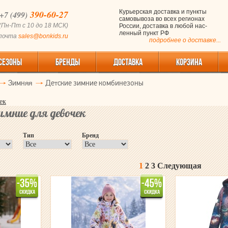
390-60-27
Курьерская доставка и пункты
+7 (499)
самовывоза во всех регионах
(Пн-Пт с 10 до 18 МСК)
России, доставка в любой нас-
ленный пункт РФ
 почта
sales@bonkids.ru
подробнее о доставке...
СЕЗОНЫ
БРЕНДЫ
ДОСТАВКА
КОРЗИНА
Зимняя
Детские зимние комбинезоны
ек
имние для девочек
Тип
Бренд
1
2
3
Следующая