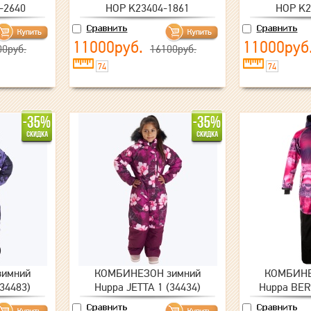
-2640
HOP K23404-1861
HOP K2
11000руб.
11000руб
00руб.
16100руб.
74
74
имний
КОМБИНЕЗОН зимний
КОМБИНЕ
(34483)
Huppa JETTA 1 (34434)
Huppa BER