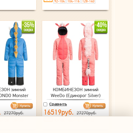
92-104
104-116
128-140
ЗОН зимний
КОМБИНЕЗОН зимний
ONDO Monster
WeeDo (Единорог Silver)
.
16519руб.
27270руб.
27270руб.
6-128
128-140
92-104
104-116
140-152