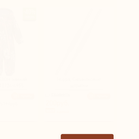
ЗОН зимний
Huppa, Силиконовые
710734-4955
штрипки
200руб.
5199руб.
единый