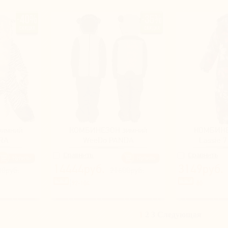
имний
КОМБИНЕЗОН зимний
КОМБИНЕ
RA
WeeDo PANDA
Lassie 
14444руб.
3149руб.
00руб.
21600руб.
92-104
80
1
2
3
Следующая