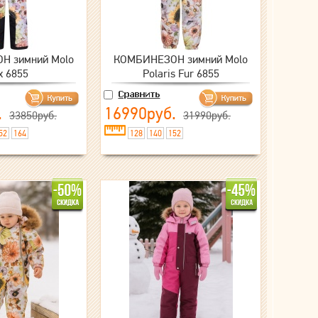
Н зимний Molo
КОМБИНЕЗОН зимний Molo
x 6855
Polaris Fur 6855
.
16990руб.
33850руб.
31990руб.
52
164
128
140
152