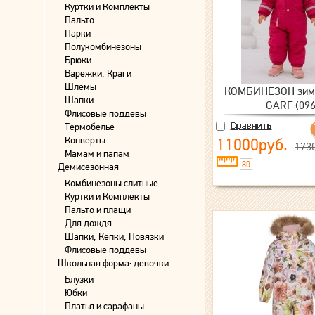
Куртки и Комплекты
Пальто
Парки
Полукомбинезоны
Брюки
Варежки, Краги
Шлемы
КОМБИНЕЗОН зимн
Шапки
GARF (096
Флисовые поддевы
Термобелье
Конверты
11000руб.
173
Мамам и папам
80
Демисезонная
Комбинезоны слитные
Куртки и Комплекты
Пальто и плащи
Для дождя
Шапки, Кепки, Повязки
Флисовые поддевы
Школьная форма: девочки
Блузки
Юбки
Платья и сарафаны