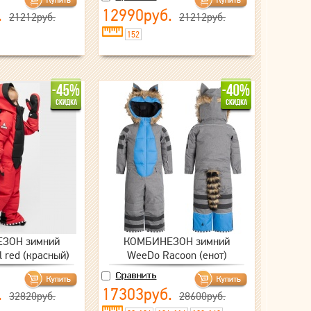
.
12990руб.
21212руб.
21212руб.
152
ЗОН зимний
КОМБИНЕЗОН зимний
 red (красный)
WeeDo Racoon (енот)
.
17303руб.
32820руб.
28600руб.