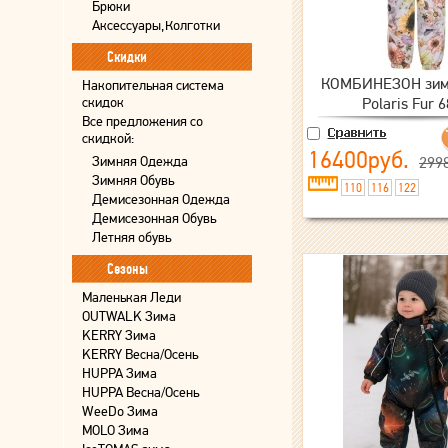
Брюки
Аксессуары,Колготки
Скидки
КОМБИНЕЗОН зим
Накопительная система
скидок
Polaris Fur 
Все предложения со
скидкой:
16400руб.
Зимняя Одежда
299
Зимняя Обувь
110
116
122
Демисезонная Одежда
Демисезонная Обувь
Летняя обувь
Сезоны
Маленькая Леди
OUTWALK Зима
KERRY Зима
KERRY Весна/Осень
HUPPA Зима
HUPPA Весна/Осень
WeeDo Зима
MOLO Зима