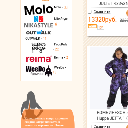
JULIET K23426
Molo -
33
13320руб.
NikaStyle
222
-
6
134
OUTWALK -
11
PogoKids
-
29
Reima -
2
WeeDo -
13
КОМБИНЕЗОН з
Huppa JETTA 1 
Качественные вещи, хорошие
скидки, оперативность и
четкость персонала. Очень