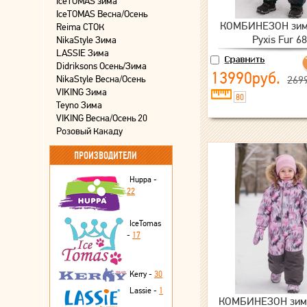
IceTOMAS зима
IceTOMAS Весна/Осень
КОМБИНЕЗОН зим
Reima СТОК
Pyxis Fur 6
NikaStyle Зима
LASSIE Зима
Didriksons Осень/Зима
13990руб.
NikaStyle Весна/Осень
269
VIKING Зима
80
Teyno Зима
VIKING Весна/Осень 20
Розовый Какаду
ПРОИЗВОДИТЕЛИ
Huppa -
22
IceTomas
-
17
Kerry -
30
Lassie -
1
КОМБИНЕЗОН зимн