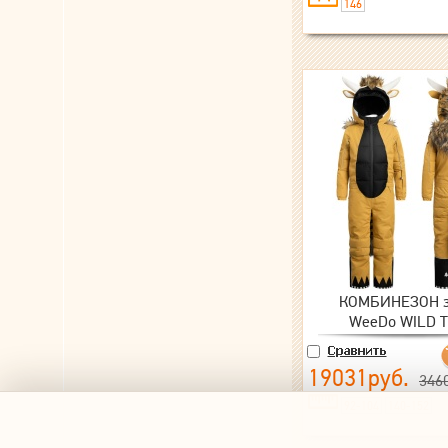
146
КОМБИНЕЗОН з
WeeDo WILD 
19031руб.
346
92-104
140-152