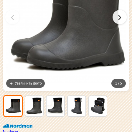
‹
›
Увеличить фото
1 / 5
Nordman