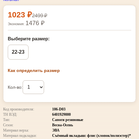
Выбор размера и покупка
1023 ₽
2499 ₽
1476 ₽
Экономия:
Выберите размер:
22-23
Как определить размер
Кол-во:
Код производителя:
106-D03
ТН ВЭД:
6401929000
Тип:
Сапоги резиновые
Сезон:
Весна-Осень
Материал верха:
ЭВА
Материал подкладки:
Съёмный вкладыш: флис (хлопок/полиэстер)*