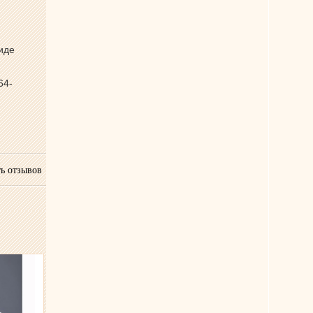
иде
64-
ь отзывов