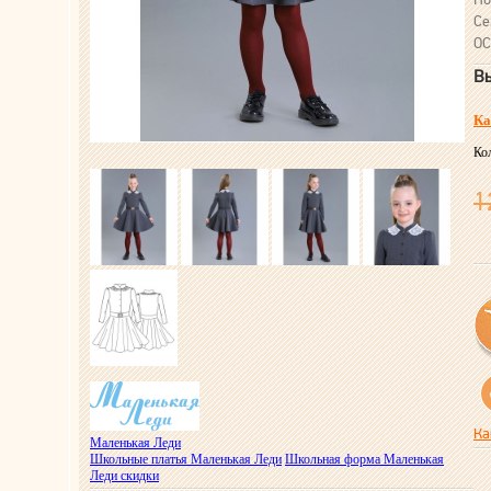
Се
ОС
Вы
Ка
Ко
1
Ка
Маленькая Леди
Школьные платья Маленькая Леди
Школьная форма Маленькая
Леди скидки