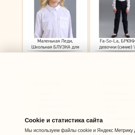
Маленькая Леди,
Fa-So-La, БРЮК
Школьная БЛУЗКА для
девочки (синие) 
девочки \ 2332/2 (белая)
079/1-522
6040руб.
3693руб.
7650руб.
53
Детская обувь
Детская одежда
Зимняя
Комбинезоны
Демисезонная
Куртки и комплек
Резиновые сапоги
Пальто
Полуботинки
Парки
Кеды, кроссовки
Полукомбинезон
Cookie и статистика сайта
Сандалии
Брюки
Мы используем файлы cookie и Яндекс Метрику 
Туфли
Варежки, Краги