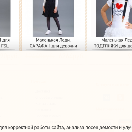
И для
Маленькая Леди,
Маленькая Лед
\ FSL-
САРАФАН для девочки
ПОДТЯЖКИ для де
(синий) \ 2583-523-ВВОК
16501-621 (ЧЕР
90руб.
10440руб.
6264руб.
9
Помощь
Следуйте за нами
Доставка
ты
Способы оплаты
Как заказать
Мы принимаем
Контакты
ы
Возврат и обмен
Публичная оферта
для корректной работы сайта, анализа посещаемости и ул
Политика конфиденциальности