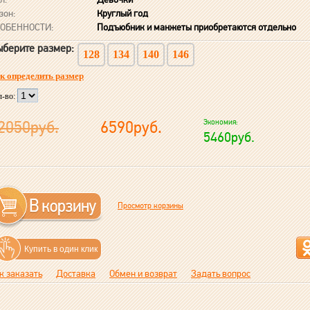
зон:
Круглый год
ОБЕННОСТИ:
Подъюбник и манжеты приобретаются отдельно
берите размер:
128
134
140
146
к определить размер
л-во:
2050руб.
6590руб.
Экономия:
5460руб.
Просмотр корзины
Купить в один клик
к заказать
Доставка
Обмен и возврат
Задать вопрос