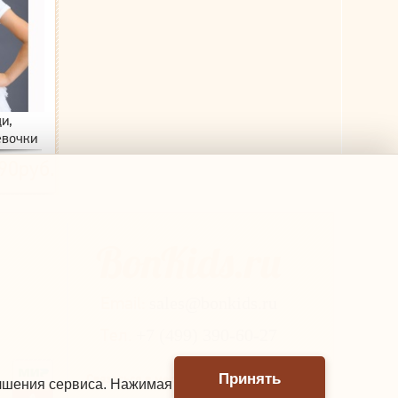
и,
вочки
НЫЕ)
90руб.
Email:
sales@bonkids.ru
Тел.
+7 (499) 390-60-27
Принять
Связаться в мессенджере
учшения сервиса. Нажимая