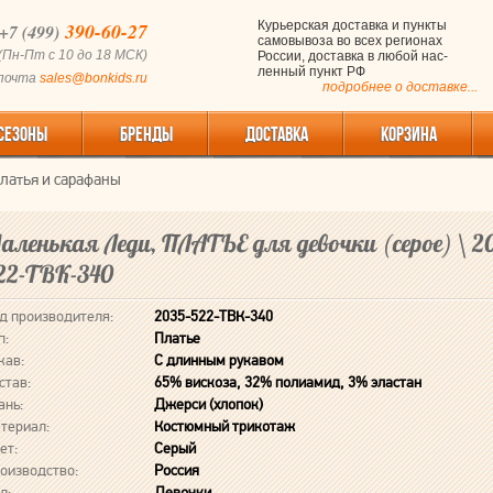
390-60-27
Курьерская доставка и пункты
+7 (499)
самовывоза во всех регионах
(Пн-Пт с 10 до 18 МСК)
России, доставка в любой нас-
ленный пункт РФ
 почта
sales@bonkids.ru
подробнее о доставке...
СЕЗОНЫ
БРЕНДЫ
ДОСТАВКА
КОРЗИНА
латья и сарафаны
аленькая Леди, ПЛАТЬЕ для девочки (серое) \ 2
22-ТВК-340
д производителя:
2035-522-ТВК-340
п:
Платье
кав:
С длинным рукавом
став:
65% вискоза, 32% полиамид, 3% эластан
ань:
Джерси (хлопок)
териал:
Костюмный трикотаж
ет:
Серый
оизводство:
Россия
л:
Девочки