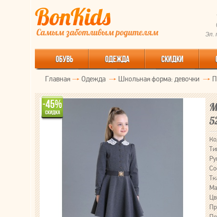
Эл.
ОБУВЬ
ОДЕЖДА
СКИДКИ
Главная
Одежда
Школьная форма: девочки
П
М
5
Ко
Ти
Ру
Со
Тк
Ма
Цв
Пр
По