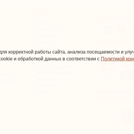
Помощь
Следуйте за нами
Доставка
ты
Способы оплаты
Как заказать
Мы принимаем
Контакты
ы
Возврат и обмен
для корректной работы сайта, анализа посещаемости и ул
Публичная оферта
ookie и обработкой данных в соответствии с
Политикой ко
Политика конфиденциальности
Согласие на обработку
персональных данных
вы
Сертификаты
для девочек
Карта сайта
Новинки
Качество подтвер
сертификатами