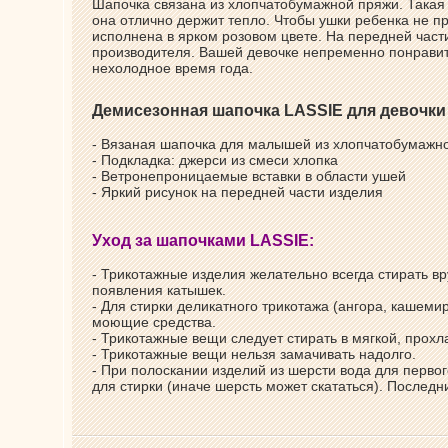
Шапочка связана из хлопчатобумажной пряжи. Такая 
она отлично держит тепло. Чтобы ушки ребенка не п
исполнена в ярком розовом цвете. На передней час
производителя. Вашей девочке непременно понравитс
нехолодное время года.
Демисезонная шапочка LASSIE для девочки
- Вязаная шапочка для малышей из хлопчатобумажн
- Подкладка: джерси из смеси хлопка
- Ветронепроницаемые вставки в области ушей
- Яркий рисунок на передней части изделия
Уход за шапочками LASSIE:
- Трикотажные изделия желательно всегда стирать вр
появления катышек.
- Для стирки деликатного трикотажа (ангора, кашем
моющие средства.
- Трикотажные вещи следует стирать в мягкой, прохл
- Трикотажные вещи нельзя замачивать надолго.
- При полоскании изделий из шерсти вода для первог
для стирки (иначе шерсть может скататься). Послед