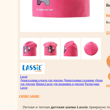
Вы
Ка
Ко
9
Lassie
Демисезонная одежда для девочек
Демисезонные головные уборы
для девочек
Шапки Lassie для мальчиков и девочек
Распродажа
Ка
Lassie
ОПИСАНИЕ
Уютная и теплая
детская шапка Lassie
прекрасно по