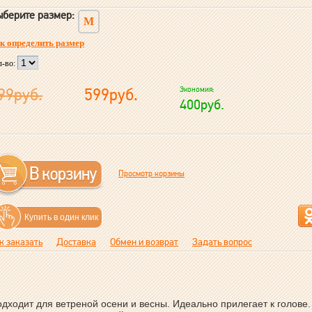
берите размер:
M
к определить размер
л-во:
99руб.
599руб.
Экономия:
400руб.
Просмотр корзины
Купить в один клик
к заказать
Доставка
Обмен и возврат
Задать вопрос
дходит для ветреной осени и весны. Идеально прилегает к голове.