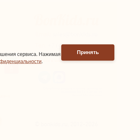
Email:
sales@bonkids.ru
Тел.
+7 (499) 390-60-27
Принять
учшения сервиса. Нажимая
Связаться в мессенджере
нфиденциальности
.
Обработка заказов и прием звонков по
телефону Пн-Пт с 10 до 18
ждено
(время Московское).
© bonkids.ru, 2012-2026