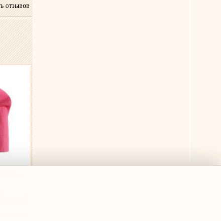
ь отзывов
апочка
99руб.