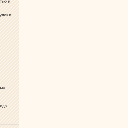
тью и
а
улок в
ные
вода