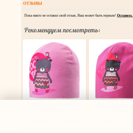
ОТЗЫВЫ
Пока никто не оставил свой отзыв, Ваш может быть первым!
Оставить
Рекомендуем посмотреть:
Lassie, весенняя шапочка
Lassie, весенняя 
718739-4160
718739-827
999руб.
599руб.
999руб.
5