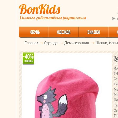
Эл.
ОБУВЬ
ОДЕЖДА
СКИДКИ
Главная
Одежда
Демисезонная
Шапки, Кепк
L
Ко
ТН
Се
Ти
Ма
Ме
По
Ст
Ст
Те