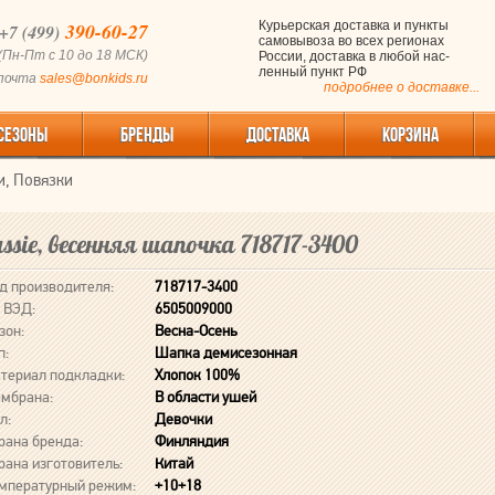
390-60-27
Курьерская доставка и пункты
+7 (499)
самовывоза во всех регионах
(Пн-Пт с 10 до 18 МСК)
России, доставка в любой нас-
ленный пункт РФ
 почта
sales@bonkids.ru
подробнее о доставке...
СЕЗОНЫ
БРЕНДЫ
ДОСТАВКА
КОРЗИНА
и, Повязки
assie, весенняя шапочка 718717-3400
д производителя:
718717-3400
 ВЭД:
6505009000
зон:
Весна-Осень
п:
Шапка демисезонная
териал подкладки:
Хлопок 100%
мбрана:
В области ушей
л:
Девочки
рана бренда:
Финляндия
рана изготовитель:
Китай
мпературный режим:
+10+18