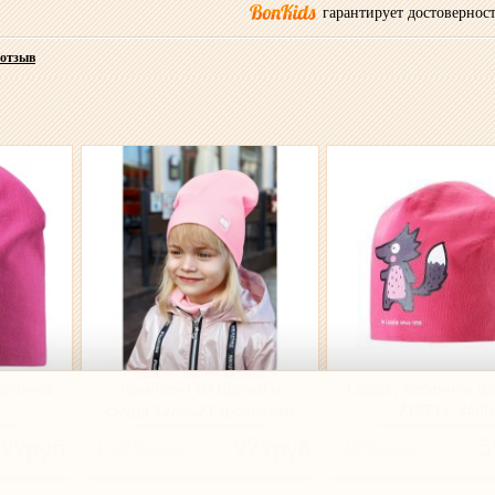
гарантирует достоверност
 отзыв
шапочка
Комплект из шапки и
Lassie, весенняя ш
0
снуда 12л6421 (розовый)
718717-3400
99руб.
1399руб.
979руб.
999руб.
5