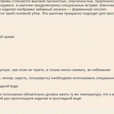
пряжа отличается высокой прочностью, эластичностью, практичнос
родувало, в шапочке предусмотрены специальные вставки. Шапочк
ти изделия изображен забавный лисенок — фирменный логотип
я такой головной убор. Эта шапочка прекрасно подходит для прог
ой пряжи
учную, при этом не тереть, а только мягко сжимать, во избежание
ир, мохер, шерсть, полушерсть) необходимо использовать специаль
адной воде.
о полоскания обязательно должна иметь ту же температуру, что и 
ний раз прополощите изделие в прохладной воде.