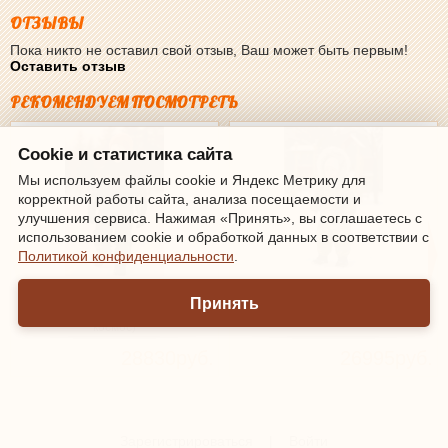
ОТЗЫВЫ
Пока никто не оставил свой отзыв, Ваш может быть первым!
Оставить отзыв
РЕКОМЕНДУЕМ ПОСМОТРЕТЬ
Cookie и статистика сайта
Мы используем файлы cookie и Яндекс Метрику для
корректной работы сайта, анализа посещаемости и
улучшения сервиса. Нажимая «Принять», вы соглашаетесь с
использованием cookie и обработкой данных в соответствии с
Политикой конфиденциальности
.
Комбинезон зимний Molo Polaris
Комбинезон зимний Molo Pyxis Fur
Принять
5W24N203-9114 (Бесконечный
5W23N104-6848 (Ancient Time)
космос)
28830руб.
26995руб.
Зарегистрироваться
|
Войти