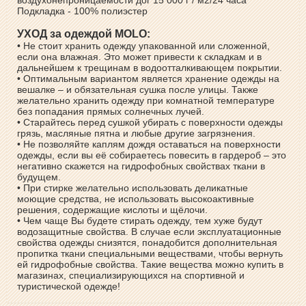
Подкладка - 100% полиэстер
УХОД за одеждой MOLO:
• Не стоит хранить одежду упакованной или сложенной,
если она влажная. Это может привести к складкам и в
дальнейшем к трещинам в водоотталкивающем покрытии.
• Оптимальным вариантом является хранение одежды на
вешалке – и обязательная сушка после улицы. Также
желательно хранить одежду при комнатной температуре
без попадания прямых солнечных лучей.
• Старайтесь перед сушкой убирать с поверхности одежды
грязь, масляные пятна и любые другие загрязнения.
• Не позволяйте каплям дождя оставаться на поверхности
одежды, если вы её собираетесь повесить в гардероб – это
негативно скажется на гидрофобных свойствах ткани в
будущем.
• При стирке желательно использовать деликатные
моющие средства, не использовать высокоактивные
решения, содержащие кислоты и щёлочи.
• Чем чаще Вы будете стирать одежду, тем хуже будут
водозащитные свойства. В случае если эксплуатационные
свойства одежды снизятся, понадобится дополнительная
пропитка ткани специальными веществами, чтобы вернуть
ей гидрофобные свойства. Такие вещества можно купить в
магазинах, специализирующихся на спортивной и
туристической одежде!