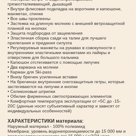
грязеотталкивающий, дышащий
• Внутри флисовая подкладка на воротнике и капюшоне,
манжетах, спинке
• Все швы проклеены
• Застежка на длинную молнию с внешней ветрозащитной
планкой на кнопках
• Защита подбородка от защемления
• Эластичная сборка сзади на талии для лучшего
прилегания и придания силуэта
• Регулируемые манжеты на рукавах в совокупности с
внутренними эластичными манжетами из лайкры и
отверстием для большого пальчика
• Капюшон отстегивается с помощью липучек
• Два кармана на молнии
• Карман для Ski-pass
• Внизу брючин усиленные вставки
• На брючинах внутренние снегозащитные гетры, которые
застегиваются на липучки и кнопки
• Силиконовые штрипки
• Обилие фирменных светоотражающих элементов
• Комфортная температура эксплуатации от +5С до -15-
20С (данные носят субъективный характер и зависят от
индивидуальных особенностей)
ХАРАКТЕРИСТИКИ материала:
Наружный материал - 100% полиамид
Мембрана: уровень водонепроницаемости до 15 000 мм и
воздухонепроницаемости дог 15 000 г / м2/24 часа