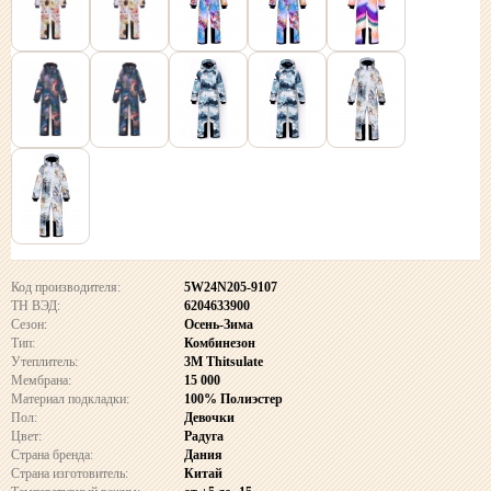
Код производителя:
5W24N205-9107
ТН ВЭД:
6204633900
Сезон:
Осень-Зима
Тип:
Комбинезон
Утеплитель:
3M Thitsulate
Мембрана:
15 000
Материал подкладки:
100% Полиэстер
Пол:
Девочки
Цвет:
Радуга
Страна бренда:
Дания
Страна изготовитель:
Китай