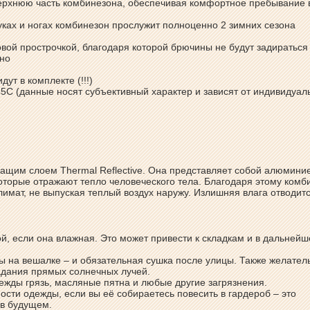
верхнюю часть комбинезона, обеспечивая комфортное пребывание 
уках и ногах комбинезон прослужит полноценно 2 зимних сезона
вой прострочкой, благодаря которой брючины не будут задираться
ьно
ут в комплекте (!!!)
45С (данные носят субъективный характер и зависят от индивидуал
им слоем Thermal Reflective. Она представляет собой алюмини
оторые отражают тепло человеческого тела. Благодаря этому комб
ат, не выпуская теплый воздух наружу. Излишняя влага отводитс
й, если она влажная. Это может привести к складкам и в дальнейш
 на вешалке – и обязательная сушка после улицы. Также желател
адания прямых солнечных лучей.
дежды грязь, масляные пятна и любые другие загрязнения.
ости одежды, если вы её собираетесь повесить в гардероб – это
 в будущем.