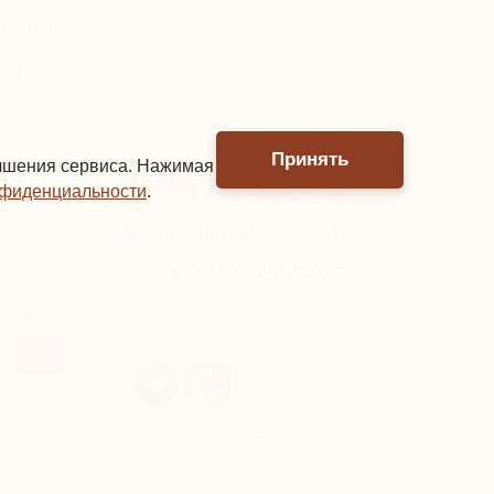
зон
terlili
вый)
20руб.
Принять
учшения сервиса. Нажимая
нфиденциальности
.
Email:
sales@bonkids.ru
Тел.
+7 (499) 390-60-27
Связаться в мессенджере
Обработка заказов и прием звонков по
телефону Пн-Пт с 10 до 18
ждено
(время Московское).