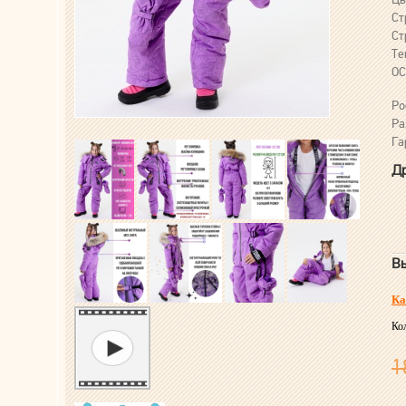
Ст
Ст
Те
ОС
Ро
Ра
Га
Др
Вы
Ка
Ко
1