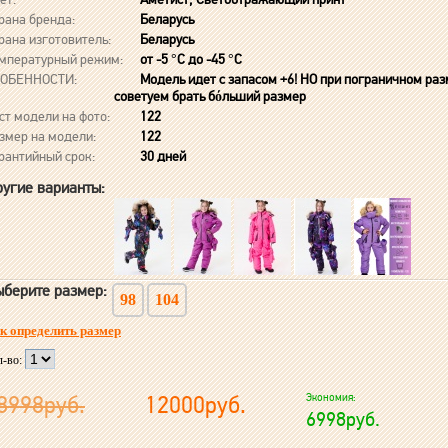
рана бренда:
Беларусь
рана изготовитель:
Беларусь
мпературный режим:
от -5 °C до -45 °C
ОБЕННОСТИ:
Модель идет с запасом +6! НО при пограничном ра
советуем брать бόльший размер
ст модели на фото:
122
змер на модели:
122
рантийный срок:
30 дней
угие варианты:
берите размер:
98
104
к определить размер
л-во:
8998руб.
12000руб.
Экономия:
6998руб.