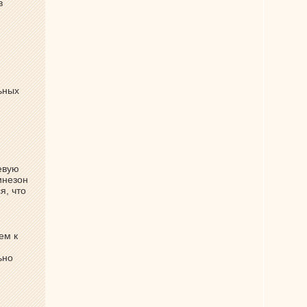
в
ьных
евую
инезон
я, что
ем к
ьно