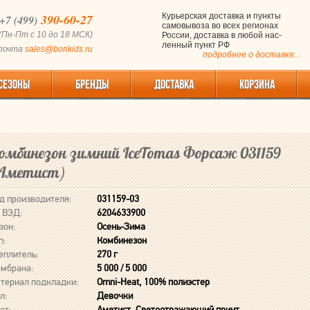
390-60-27
Курьерская доставка и пункты
+7 (499)
самовывоза во всех регионах
(Пн-Пт с 10 до 18 МСК)
России, доставка в любой нас-
ленный пункт РФ
 почта
sales@bonkids.ru
подробнее о доставке...
СЕЗОНЫ
БРЕНДЫ
ДОСТАВКА
КОРЗИНА
омбинезон зимний IceTomas Форсаж 031159
Аметист)
д производителя:
031159-03
 ВЭД:
6204633900
зон:
Осень-Зима
п:
Комбинезон
еплитель:
270 г
мбрана:
5 000 / 5 000
териал подкладки:
Omni-Heat, 100% полиэстер
л:
Девочки
ет:
Аметист, Светоотражающий принт