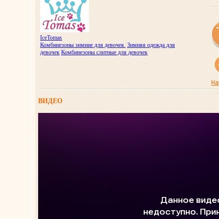
IceTomas
Комбинезоны зимние для девочек
Зимняя одежда для
девочек
Комбинезоны слитные для девочек
Ка
ВИДЕО