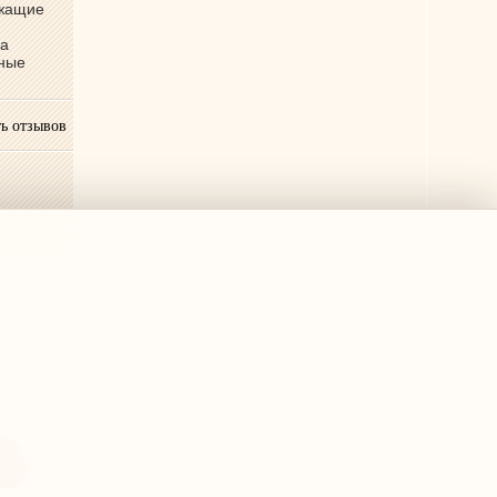
ржащие
ва
бные
ь отзывов