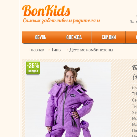
Эл.
ОБУВЬ
ОДЕЖДА
СКИДКИ
Главная
Типы
Детские комбинезоны
К
(
Ко
ТН
Се
Ти
Ут
Ме
Ма
По
Цв