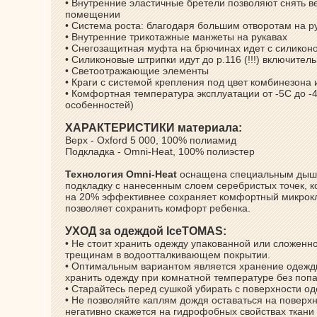
• Внутренние эластичные бретели позволяют снять 
помещении
• Система роста: благодаря большим отворотам на р
• Внутренние трикотажные манжеты на рукавах
• Снегозащитная муфта на брючинах идет с силиконо
• Силиконовые штрипки идут до р.116 (!!!) включител
• Светоотражающие элементы
• Краги с системой крепления под цвет комбинезона ид
• Комфортная температура эксплуатации от -5С до -
особенностей)
ХАРАКТЕРИСТИКИ материала:
Верх - Oxford 5 000, 100% полиамид
Подкладка - Omni-Heat, 100% полиэстер
Технология Omni-Heat
оснащена специальным дышащ
подкладку с нанесенным слоем серебристых точек, к
на 20% эффективнее сохраняет комфортный микроклим
позволяет сохранить комфорт ребенка.
УХОД за одеждой IceTOMAS:
• Не стоит хранить одежду упакованной или сложенно
трещинам в водоотталкивающем покрытии.
• Оптимальным вариантом является хранение одежды
хранить одежду при комнатной температуре без поп
• Старайтесь перед сушкой убирать с поверхности о
• Не позволяйте каплям дождя оставаться на поверхн
негативно скажется на гидрофобных свойствах ткани