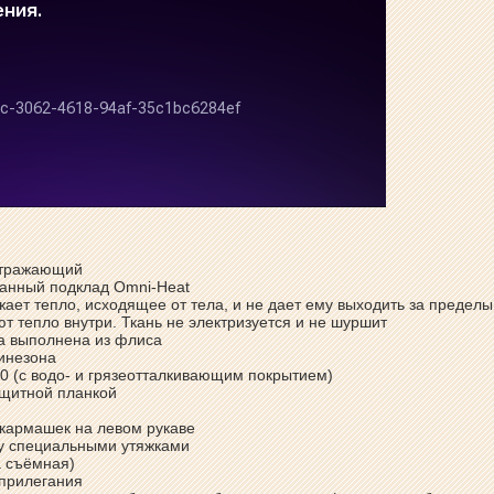
оотражающий
ванный подклад Omni-Heat
ает тепло, исходящее от тела, и не дает ему выходить за пределы
т тепло внутри. Ткань не электризуется и не шуршит
ка выполнена из флиса
инезона
0 (с водо- и грязеотталкивающим покрытием)
ащитной планкой
 кармашек на левом рукаве
му специальными утяжками
а съёмная)
 прилегания