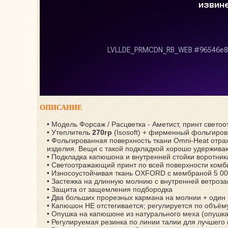
ОПИСАНИЕ
• Модель Форсаж / Расцветка - Аметист, принт свет
• Утеплитель
270гр
(Isosoft) + фирменный фольгиро
• Фольгированная поверхность ткани Omni-Heat отраж
изделия. Вещи с такой подкладкой хорошо удерживаю
• Подкладка капюшона и внутренней стойки воротни
• Светоотражающий принт по всей поверхности комб
• Износоустойчивая ткань OXFORD с мембраной 5 00
• Застежка на длинную молнию с внутренней ветроз
• Защита от защемления подбородка
• Два больших прорезных кармана на молнии + один
• Капюшон НЕ отстегивается; регулируется по объё
• Опушка на капюшоне из натурального меха (опушк
• Регулируемая резинка по линии талии для лучшего