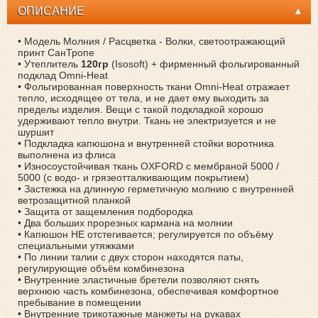
ОПИСАНИЕ
• Модель Молния / Расцветка - Волки, светоотражающий
принт СанТропе
• Утеплитель
120гр
(Isosoft) + фирменный фольгированный
подклад Omni-Heat
• Фольгированная поверхность ткани Omni-Heat отражает
тепло, исходящее от тела, и не дает ему выходить за
пределы изделия. Вещи с такой подкладкой хорошо
удерживают тепло внутри. Ткань не электризуется и не
шуршит
• Подкладка капюшона и внутренней стойки воротника
выполнена из флиса
• Износоустойчивая ткань OXFORD с мембраной 5000 /
5000 (с водо- и грязеотталкивающим покрытием)
• Застежка на длинную герметичную молнию с внутренней
ветрозащитной планкой
• Защита от защемления подбородка
• Два больших прорезных кармана на молнии
• Капюшон НЕ отстегивается; регулируется по объёму
специальными утяжками
• По линии талии с двух сторон находятся паты,
регулирующие объём комбинезона
• Внутренние эластичные бретели позволяют снять
верхнюю часть комбинезона, обеспечивая комфортное
пребывание в помещении
• Внутренние трикотажные манжеты на рукавах