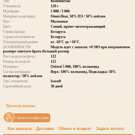
Тип:
Комбинезон
Утеплитель:
120 г
Мембрана:
5 000 / 5 000
Материал подкладки:
Omni-Heat, 50% ПЭ / 50% нейлон
Пол:
Мальчики
Цвет:
Синий, принт светоотражающий
Страна бренда:
Беларусь
Страна изготовитель:
Беларусь
Температурный режим:
от -10°C до +10°C
ОСОБЕННОСТИ:
Модель идет с запасом +6! НО при пограничном
размере советуем брать бόльший размер
Рост модели на фото:
122
Размер на модели:
122
Материал:
Oxford 5 000, 100% полиамид
Состав материала:
Верх: 100% полиамид, Подкладка: 50%
полиэстер / 50% нейлон
Тип_утеплителя:
Isosoft
Гарантийный срок:
30 дней
Просмотр корзины
Купить в один клик
Как заказать
Доставка
Обмен и возврат
Задать вопрос