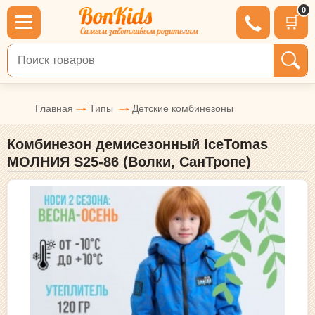
0
🛒
Поиск по товарам
Главная
Типы
Детские комбинезоны
Комбинезон демисезонный IceTomas
МОЛНИЯ S25-86 (Волки, СанТропе)