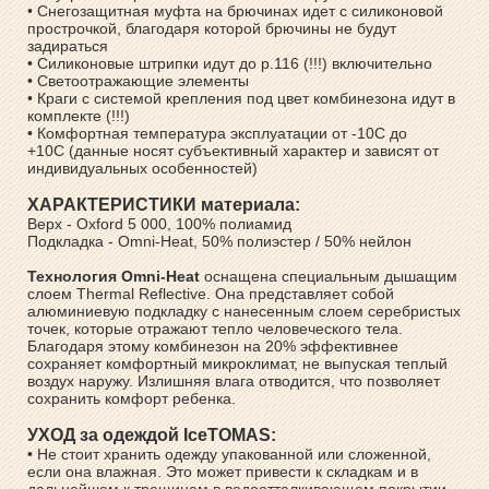
• Снегозащитная муфта на брючинах идет с силиконовой
прострочкой, благодаря которой брючины не будут
задираться
• Силиконовые штрипки идут до р.116 (!!!) включительно
• Светоотражающие элементы
• Краги с системой крепления под цвет комбинезона идут в
комплекте (!!!)
• Комфортная температура эксплуатации от -10С до
+10С (данные носят субъективный характер и зависят от
индивидуальных особенностей)
ХАРАКТЕРИСТИКИ материала:
Верх - Oxford 5 000, 100% полиамид
Подкладка - Omni-Heat, 50% полиэстер / 50% нейлон
Технология Omni-Heat
оснащена специальным дышащим
слоем Thermal Reflective. Она представляет собой
алюминиевую подкладку с нанесенным слоем серебристых
точек, которые отражают тепло человеческого тела.
Благодаря этому комбинезон на 20% эффективнее
сохраняет комфортный микроклимат, не выпуская теплый
воздух наружу. Излишняя влага отводится, что позволяет
сохранить комфорт ребенка.
УХОД за одеждой IceTOMAS:
• Не стоит хранить одежду упакованной или сложенной,
если она влажная. Это может привести к складкам и в
дальнейшем к трещинам в водоотталкивающем покрытии.