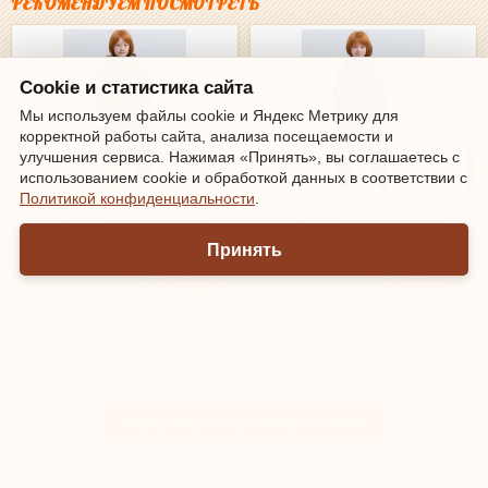
РЕКОМЕНДУЕМ ПОСМОТРЕТЬ
Cookie и статистика сайта
Мы используем файлы cookie и Яндекс Метрику для
корректной работы сайта, анализа посещаемости и
улучшения сервиса. Нажимая «Принять», вы соглашаетесь с
использованием cookie и обработкой данных в соответствии с
Политикой конфиденциальности
.
Комбинезон демисезонный
Комбинезон демисезонный
IceTomas МОЛНИЯ S25-12
IceTomas МОЛНИЯ S25-34
Принять
(БамблБи)
(ОптимусПрайм)
15000руб.
15000руб.
Зарегистрироваться
|
Войти
Информация о доставке и оплате