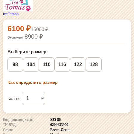
IceTomas
Выбор размера и покупка
6100 ₽
15000 ₽
8900 ₽
Экономия:
Выберите размер:
98
104
110
116
122
128
Как определить размер
Кол-во:
Код производителя:
S25-86
ТН ВЭД:
6204633900
Сезон:
Весна-Осень