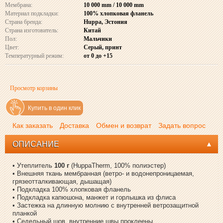
Мембрана:
10 000 mm / 10 000 mm
Материал подкладки:
100% хлопковая фланель
Страна бренда:
Huppa, Эстония
Страна изготовитель:
Китай
Пол:
Мальчики
Цвет:
Серый, принт
Температурный режим:
от 0 до +15
Просмотр корзины
Купить в один клик
Как заказать
Доставка
Обмен и возврат
Задать вопрос
ОПИСАНИЕ
• Утеплитель
100 г
(HuppaTherm, 100% полиэстер)
• Внешняя ткань мембранная (ветро- и водонепроницаемая,
грязеотталкивающая, дышащая)
• Подкладка 100% хлопковая фланель
• Подкладка капюшона, манжет и горлышка из флиса
• Застежка на длинную молнию с внутренней ветрозащитной
планкой
• Седельный шов, внутренние швы проклеены