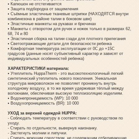
• Капюшон не отстегивается
• Защита подбородка от защемления
• Съёмные эластичные тканевые штрипки (НАХОДЯТСЯ внутри
комбинезона в районе талии в боковом шве)
• Эластичные манжеты на рукавах и брючинах
• Манжеты с отворотом для ручек и ножек только в размерах 62,
68, 74 и 80
• Эластичная сборка на талии сзади для плотного прилегания
• Светоотражающие детали для безопасности ребенка
• Комфортная температура эксплуатации от 0С до +15С
градусов (данные носят субъективный характер и зависят от
индивидуальных особенностей ребенка)
ХАРАКТЕРИСТИКИ материала:
• Утеплитель HuppaTherm - это высокотехнологичный легкий
синтетический утеплитель нового поколения. Уникальная
структура микроволокон не позволяет проникнуть внутрь
холодному воздуху, в то же время удерживая тёплый между
волокнами, обеспечивая высокую теплоизоляцию изделиям.
• Водонепроницаемость (WP): 10 000
• Воздухопроницаемость (BR): 10 000
УХОД за верхней одеждой HUPPA:
- Соблюдать температуру в соответствии с руководством по
уходу.
- Стирать по отдельности, вывернув наизнанку.
- Застегнуть молнии и липучки.
- Стирать моющим средством, не содержащим отбеливающие