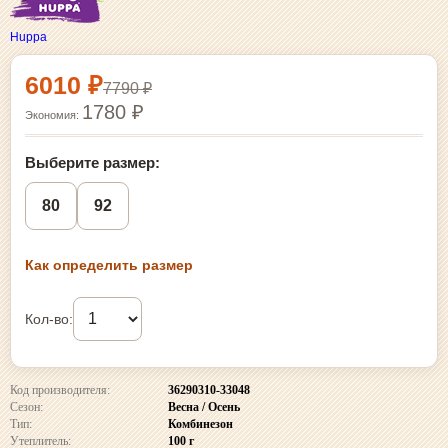
Huppa
Выбор размера и покупка
6010 ₽
7790 ₽
1780 ₽
Экономия:
Выберите размер:
80
92
Как определить размер
Кол-во:
Код производителя:
36290310-33048
Сезон:
Весна / Осень
Тип:
Комбинезон
Утеплитель:
100 г