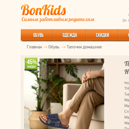
Эл.
ОБУВЬ
ОДЕЖДА
СКИДКИ
Главная
Обувь
Тапочки домашние
T
H
Ко
ТН
Ти
Ма
Ма
Ст
Ма
Ма
По