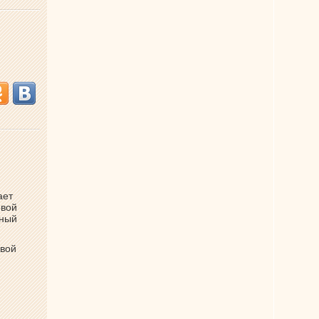
ает
овой
ьный
швой