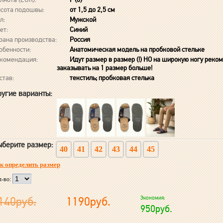
сота подошвы:
от 1,5 до 2,5 см
л:
Мужской
ет:
Синий
рана производства:
Россия
обенности:
Анатомическая модель на пробковой стельке
комендация:
Идут размер в размер (!) НО на широкую ногу реко
заказывать на 1 размер больше!
став:
текстиль; пробковая стелька
угие варианты:
берите размер:
40
41
42
43
44
45
к определить размер
л-во:
140руб.
1190руб.
Экономия:
950руб.