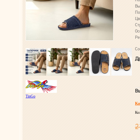
Вы
По
Цв
Ст
Ос
Ре
Со
Др
Вы
TinGo
Ка
Ко
2