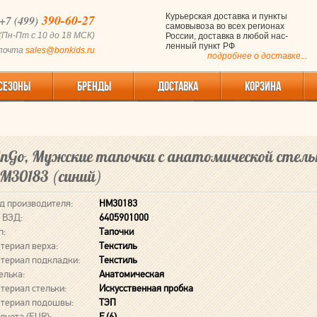
390-60-27
Курьерская доставка и пункты
+7 (499)
самовывоза во всех регионах
(Пн-Пт с 10 до 18 МСК)
России, доставка в любой нас-
ленный пункт РФ
 почта
sales@bonkids.ru
подробнее о доставке...
СЕЗОНЫ
БРЕНДЫ
ДОСТАВКА
КОРЗИНА
inGo, Мужские тапочки с анатомической стель
M30183 (синий)
д производителя:
HM30183
 ВЭД:
6405901000
п:
Тапочки
териал верха:
Текстиль
териал подкладки:
Текстиль
елька:
Анатомическая
териал стельки:
Искусственная пробка
териал подошвы:
ТЭП
лнота (EUR):
F (6)