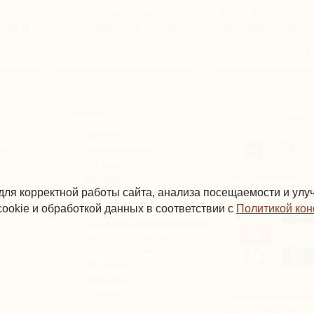
почки с
TinGo, Мужские тапочки с
TinGo, Мужские тап
елькой
анатомической стелькой
анатомической ст
евый)
HM2876 (синий)
HM2879 (сини
90руб.
2140руб.
1190руб.
2140руб.
11
Помощь
Следуйте за нами
Доставка
ты
Способы оплаты
Как заказать
Мы принимаем
Контакты
для корректной работы сайта, анализа посещаемости и ул
ы
Возврат и обмен
ookie и обработкой данных в соответствии с
Политикой ко
Публичная оферта
Политика конфиденциальности
Согласие на обработку
персональных данных
вы
Сертификаты
для девочек
Карта сайта
Новинки
Качество подтвер
сертификатами