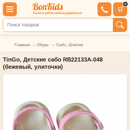
0
🛒
Поиск по товарам
Главная
Обувь
Сабо, Шлепки
TinGo, Детские сабо RB22133A-048
(бежевый, улиточки)