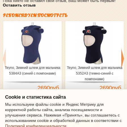
Пока никто не оставил свой отзыв, Ваш может быть первым!
Оставить отзыв
РЕКОМЕНДУЕМ ПОСМОТРЕТЬ
Teyno, Зимний шлем для мальчика
Teyno, Зимний шлем для мальчика
5384А3 (синий с помпонами)
5352А3 (темно-синий с
помпонами)
2690руб.
2690руб.
Cookie и статистика сайта
Мы используем файлы cookie и Яндекс Метрику для
корректной работы сайта, анализа посещаемости и
Зарегистрироваться
|
Войти
улучшения сервиса. Нажимая «Принять», вы соглашаетесь с
использованием cookie и обработкой данных в соответствии с
Информация о доставке и оплате
Политикой конфиденциальности
.