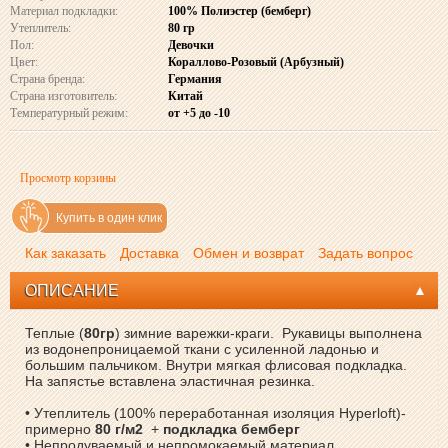
Материал подкладки:
100% Полиэстер (бемберг)
Утеплитель:
80 гр
Пол:
Девочки
Цвет:
Кораллово-Розовый (Арбузный)
Страна бренда:
Германия
Страна изготовитель:
Китай
Температурный режим:
от +5 до -10
Просмотр корзины
Купить в один клик
Как заказать
Доставка
Обмен и возврат
Задать вопрос
ОПИСАНИЕ
Теплые (
80гр
) зимние варежки-краги. Рукавицы выполнена
из водонепроницаемой ткани с усиленной ладонью и
большим пальчиком. Внутри мягкая флисовая подкладка.
На запястье вставлена эластичная резинка.
• Утеплитель (100% переработанная изоляция Hyperloft)-
примерно
80 г/м2
+
подкладка бемберг
• Непродуваемый и непромокаемый материал