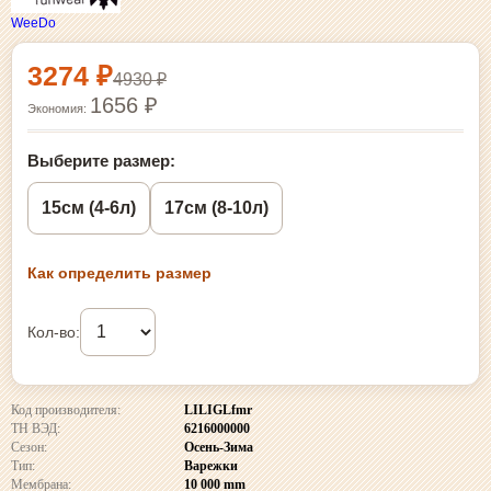
WeeDo
Выбор размера и покупка
3274 ₽
4930 ₽
1656 ₽
Экономия:
Выберите размер:
15см (4-6л)
17см (8-10л)
Как определить размер
Кол-во:
Код производителя:
LILIGLfmr
ТН ВЭД:
6216000000
Сезон:
Осень-Зима
Тип:
Варежки
Мембрана:
10 000 mm