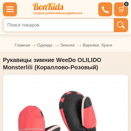
0
🛒
Поиск по товарам
Главная
Одежда
Зимняя
Варежки, Краги
Рукавицы зимние WeeDo OLILIDO
Monsterlili (Кораллово-Розовый)