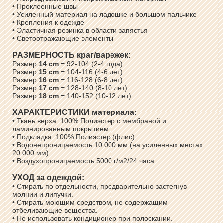
• Проклеенные швы
• Усиленный материал на ладошке и большом пальчике
• Крепления к одежде
• Эластичная резинка в области запястья
• Светоотражающие элементы
РАЗМЕРНОСТЬ краг/варежек:
Размер
14 cm
= 92-104 (2-4 года)
Размер
15 cm
= 104-116 (4-6 лет)
Размер
16 cm
= 116-128 (6-8 лет)
Размер
17 cm
= 128-140 (8-10 лет)
Размер
18 cm
= 140-152 (10-12 лет)
ХАРАКТЕРИСТИКИ материала:
• Ткань верха: 100% Полиэстер с мембраной и
ламинированным покрытием
• Подкладка: 100% Полиэстер (флис)
• Водонепроницаемость 10 000 мм (на усиленных местах
20 000 мм)
• Воздухопроницаемость 5000 г/м2/24 часа
УХОД за одеждой:
• Стирать по отдельности, предварительно застегнув
молнии и липучки.
• Стирать моющим средством, не содержащим
отбеливающие вещества.
• Не использовать кондиционер при полоскании.