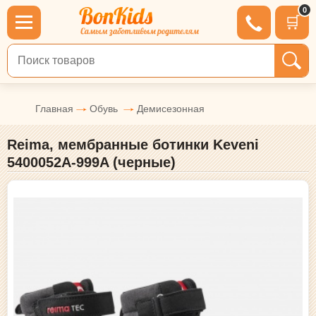
0
🛒
Поиск по товарам
Главная
Обувь
Демисезонная
Reima, мембранные ботинки Keveni
5400052A-999A (черные)