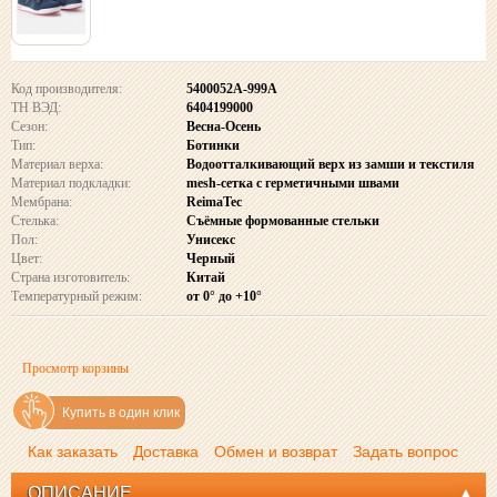
Код производителя:
5400052A-999A
ТН ВЭД:
6404199000
Сезон:
Весна-Осень
Тип:
Ботинки
Материал верха:
Водоотталкивающий верх из замши и текстиля
Материал подкладки:
mesh-сетка с герметичными швами
Мембрана:
ReimaTec
Стелька:
Съёмные формованные стельки
Пол:
Унисекс
Цвет:
Черный
Страна изготовитель:
Китай
Температурный режим:
от 0° до +10°
Просмотр корзины
Купить в один клик
Как заказать
Доставка
Обмен и возврат
Задать вопрос
ОПИСАНИЕ