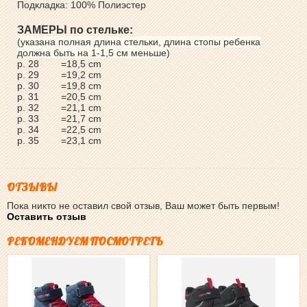
Подкладка: 100% Полиэстер
ЗАМЕРЫ по стельке:
(указана полная длина стельки, длина стопы ребенка
должна быть на 1-1,5 см меньше)
р. 28
=18,5 cm
р. 29
=19,2 cm
р. 30
=19,8 cm
р. 31
=20,5 cm
р. 32
=21,1 cm
р. 33
=21,7 cm
р. 34
=22,5 cm
р. 35
=23,1 cm
ОТЗЫВЫ
Пока никто не оставил свой отзыв, Ваш может быть первым!
Оставить отзыв
РЕКОМЕНДУЕМ ПОСМОТРЕТЬ