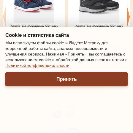
Reima, мембранные ботинки
Reima, мембранные ботинки
Keveni 5400052A-6980 (синие)
Vikkela 569494R-9990 (черные)
Cookie и статистика сайта
Мы используем файлы cookie и Яндекс Метрику для
8699руб.
8199руб.
корректной работы сайта, анализа посещаемости и
улучшения сервиса. Нажимая «Принять», вы соглашаетесь с
использованием cookie и обработкой данных в соответствии с
Политикой конфиденциальности
.
Зарегистрироваться
|
Войти
Принять
Информация о доставке и оплате
Мы онлайн