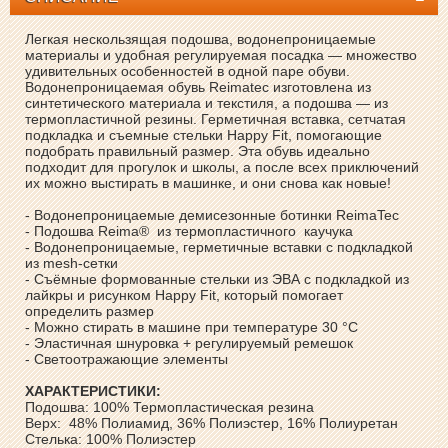
Легкая нескользящая подошва, водонепроницаемые
материалы и удобная регулируемая посадка — множество
удивительных особенностей в одной паре обуви.
Водонепроницаемая обувь Reimatec изготовлена из
синтетического материала и текстиля, а подошва — из
термопластичной резины. Герметичная вставка, сетчатая
подкладка и съемные стельки Happy Fit, помогающие
подобрать правильный размер. Эта обувь идеально
подходит для прогулок и школы, а после всех приключений
их можно выстирать в машинке, и они снова как новые!
- Водонепроницаемые демисезонные ботинки ReimaTec
- Подошва Reima® из термопластичного каучука
- Водонепроницаемые, герметичные вставки с подкладкой
из mesh-сетки
- Съёмные формованные стельки из ЭВА с подкладкой из
лайкры и рисунком Happy Fit, который помогает
определить размер
- Можно стирать в машине при температуре 30 °C
- Эластичная шнуровка + регулируемый ремешок
- Светоотражающие элементы
ХАРАКТЕРИСТИКИ:
Подошва: 100% Термопластическая резина
Верх: 48% Полиамид, 36% Полиэстер, 16% Полиуретан
Стелька: 100% Полиэстер