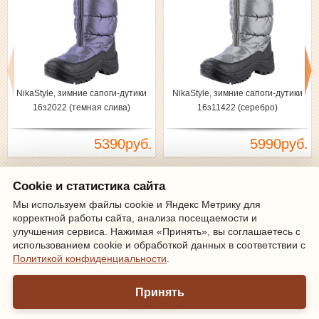
NikaStyle, зимние сапоги-дутики
NikaStyle, зимние сапоги-дутики
16з2022 (темная слива)
16з11422 (серебро)
5390руб.
5990руб.
Cookie и статистика сайта
Зарегистрироваться
|
Войти
Мы используем файлы cookie и Яндекс Метрику для
корректной работы сайта, анализа посещаемости и
улучшения сервиса. Нажимая «Принять», вы соглашаетесь с
Информация о доставке и оплате
использованием cookie и обработкой данных в соответствии с
Политикой конфиденциальности
.
Мы онлайн
Принять