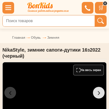
0
🛒
Поиск по товарам
Главная
Обувь
Зимняя
NikaStyle, зимние сапоги-дутики 16з2022
(черный)
⛶
На весь экран
‹
›