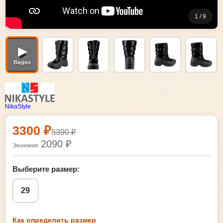
1 / 9
▶
Видео
NikaStyle
Выбор размера и покупка
3300 ₽
5390 ₽
2090 ₽
Экономия:
Выберите размер:
29
Как определить размер