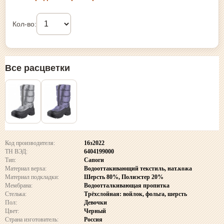
Кол-во:
Все расцветки
Код производителя:
16з2022
ТН ВЭД:
6404199000
Тип:
Сапоги
Материал верха:
Водооттакивающий текстиль, нат.кожа
Материал подкладки:
Шерсть 80%, Полиэстер 20%
Мембрана:
Водоотталкивающая пропитка
Стелька:
Трёхслойная: войлок, фольга, шерсть
Пол:
Девочки
Цвет:
Черный
Страна изготовитель:
Россия