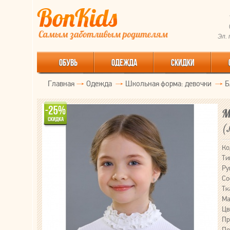
Эл.
ОБУВЬ
ОДЕЖДА
СКИДКИ
Главная
Одежда
Школьная форма: девочки
Б
М
(
Ко
Ти
Ру
Со
Тк
Ма
Цв
Пр
По