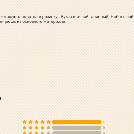
котажного полотна в резинку. Рукав втачной, длинный. Небольшой
ная рюшь из основного материала.
и
1
0
0