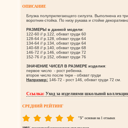
ОПИСАНИЕ
Блузка полуприлегающего силуэта. Выполнена из три
воротник-стойка. По низу рукава и стойке декоратив
РАЗМЕРЫ в данной модели
:
122-60 // р.122, обхват груди 60
128-64 // р.128, обхват груди 64
134-64 // р.134, обхват груди 64
140-68 // р.140, обхват груди 68
146-72 // р.146, обхват груди 72
152-76 // р.152, обхват груди 76
ЗНАЧЕНИЕ ЧИСЕЛ В РАЗМЕРЕ изделия
:
первое число - рост ребенка.
второе число после тире - обхват груди
Например:
146-72 - рост 146, обхват груди 72 см.
Ссылка:
Уход за изделиями школьной коллекци
СРЕДНИЙ РЕЙТИНГ
"5"
основан на 1 отзывах