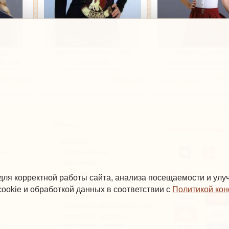
ди,
Футболка Heelys 4306
Маленькая Лед
А для
(женская)
Школьная БЛУЗК
21-
девочки \ 2064 (мо
90руб.
350руб.
6560руб.
37
яя отд
Помощь
Следуйте за нами
Доставка
ты
Способы оплаты
Как заказать
Мы принимаем
Контакты
для корректной работы сайта, анализа посещаемости и ул
ы
Возврат и обмен
ookie и обработкой данных в соответствии с
Политикой ко
Публичная оферта
Политика конфиденциальности
Согласие на обработку
персональных данных
вы