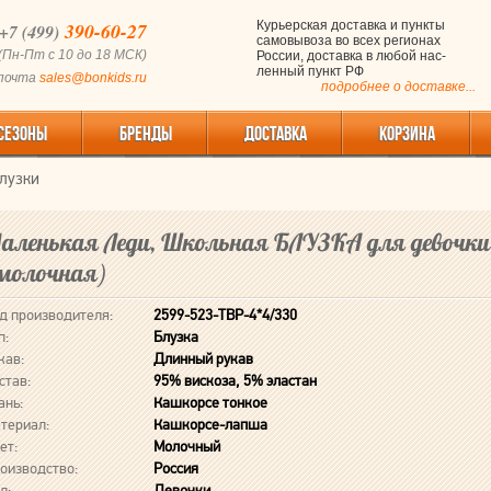
390-60-27
Курьерская доставка и пункты
+7 (499)
самовывоза во всех регионах
(Пн-Пт с 10 до 18 МСК)
России, доставка в любой нас-
ленный пункт РФ
 почта
sales@bonkids.ru
подробнее о доставке...
СЕЗОНЫ
БРЕНДЫ
ДОСТАВКА
КОРЗИНА
лузки
аленькая Леди, Школьная БЛУЗКА для девочки
молочная)
д производителя:
2599-523-ТВР-4*4/330
п:
Блузка
кав:
Длинный рукав
став:
95% вискоза, 5% эластан
ань:
Кашкорсе тонкое
териал:
Кашкорсе-лапша
ет:
Молочный
оизводство:
Россия
л:
Девочки