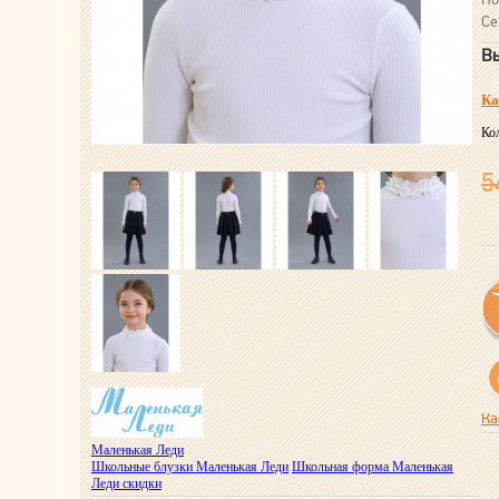
Се
Вы
Ка
Ко
5
Ка
Маленькая Леди
Школьные блузки Маленькая Леди
Школьная форма Маленькая
Леди скидки