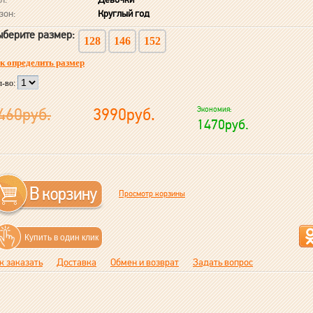
зон:
Круглый год
берите размер:
128
146
152
к определить размер
л-во:
460руб.
3990руб.
Экономия:
1470руб.
Просмотр корзины
Купить в один клик
к заказать
Доставка
Обмен и возврат
Задать вопрос