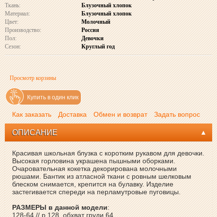
Ткань:
Блузочный хлопок
Материал:
Блузочный хлопок
Цвет:
Молочный
Производство:
Россия
Пол:
Девочки
Сезон:
Круглый год
Просмотр корзины
Купить в один клик
Как заказать
Доставка
Обмен и возврат
Задать вопрос
ОПИСАНИЕ
Красивая школьная блузка с коротким рукавом для девочки.
Высокая горловина украшена пышными оборками.
Очаровательная кокетка декорирована молочными
рюшами. Бантик из атласной ткани с ровным шелковым
блеском снимается, крепится на булавку. Изделие
застегивается спереди на перламутровые пуговицы.
РАЗМЕРЫ в данной модели
:
128-64 // р.128, обхват груди 64