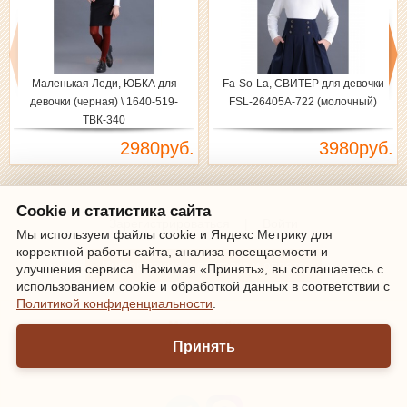
Маленькая Леди, ЮБКА для
Fa-So-La, СВИТЕР для девочки
девочки (черная) \ 1640-519-
FSL-26405А-722 (молочный)
ТВК-340
2980руб.
3980руб.
Cookie и статистика сайта
Зарегистрироваться
|
Войти
Мы используем файлы cookie и Яндекс Метрику для
корректной работы сайта, анализа посещаемости и
Информация о доставке и оплате
улучшения сервиса. Нажимая «Принять», вы соглашаетесь с
использованием cookie и обработкой данных в соответствии с
Политикой конфиденциальности
.
Мы онлайн
Принять