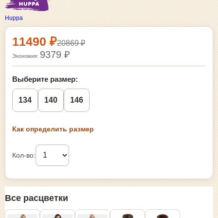
Huppa
Выбор размера и покупка
11490 ₽
20869 ₽
9379 ₽
Экономия:
Выберите размер:
134
140
146
Как определить размер
Кол-во:
Все расцветки