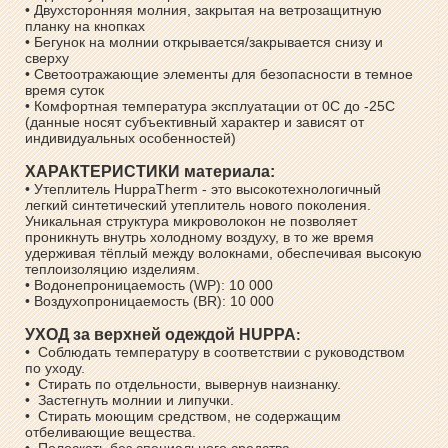
• Двухсторонняя молния, закрытая на ветрозащитную
планку на кнопках
• Бегунок на молнии открывается/закрывается снизу и
сверху
• Светоотражающие элементы для безопасности в темное
время суток
• Комфортная температура эксплуатации от 0С до -25С
(данные носят субъективный характер и зависят от
индивидуальных особенностей)
ХАРАКТЕРИСТИКИ материала:
• Утеплитель HuppaTherm - это высокотехнологичный
легкий синтетический утеплитель нового поколения.
Уникальная структура микроволокон не позволяет
проникнуть внутрь холодному воздуху, в то же время
удерживая тёплый между волокнами, обеспечивая высокую
теплоизоляцию изделиям.
• Водонепроницаемость (WP): 10 000
• Воздухопроницаемость (BR): 10 000
УХОД за верхней одеждой HUPPA
:
• Соблюдать температуру в соответствии с руководством
по уходу.
• Стирать по отдельности, вывернув наизнанку.
• Застегнуть молнии и липучки.
• Стирать моющим средством, не содержащим
отбеливающие вещества.
• Полоскать без специального средства.