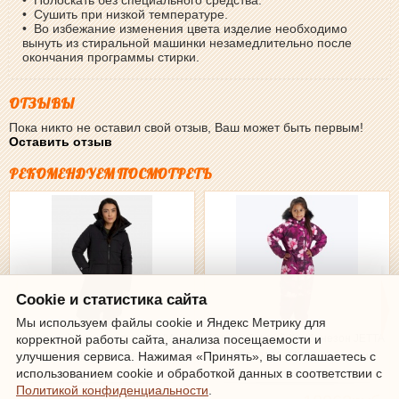
• Сушить при низкой температуре.
• Во избежание изменения цвета изделие необходимо
вынуть из стиральной машинки незамедлительно после
окончания программы стирки.
ОТЗЫВЫ
Пока никто не оставил свой отзыв, Ваш может быть первым!
Оставить отзыв
РЕКОМЕНДУЕМ ПОСМОТРЕТЬ
Cookie и статистика сайта
Мы используем файлы cookie и Яндекс Метрику для
Huppa, Зимнее пальто JOVIA
Huppa, Зимний Комбинезон JETTA
корректной работы сайта, анализа посещаемости и
улучшения сервиса. Нажимая «Принять», вы соглашаетесь с
12888030-00009 (черное)
1 36370130-34434 (бургунди,
использованием cookie и обработкой данных в соответствии с
принт)
Политикой конфиденциальности
.