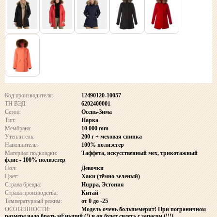
Код производителя:
12490120-10057
ТН ВЭД:
6202400001
Сезон:
Осень-Зима
Тип:
Парка
Мембрана:
10 000 mm
Утеплитель:
200 г + меховая спинка
Наполнитель:
100% полиэстер
Материал подкладки:
Таффета, искусственный мех, трикотажный
флис - 100% полиэстер
Пол:
Девочки
Цвет:
Хаки (тёмно-зеленый)
Страна бренда:
Huppa, Эстония
Страна производства:
Китай
Температурный режим:
от 0 до -25
ОСОБЕННОСТИ:
Модель очень большемерит! При пограничном
размере надо брать мЕньший (!) и он будет сидеть с запасом (!!!)