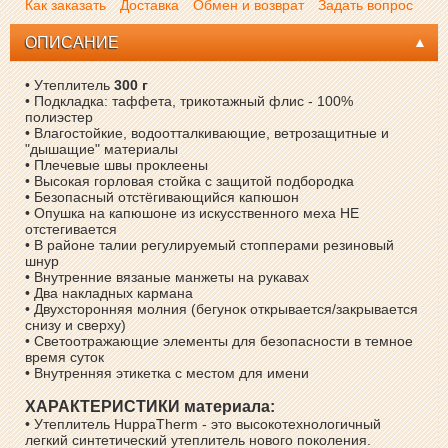
Как заказать
Доставка
Обмен и возврат
Задать вопрос
ОПИСАНИЕ
• Утеплитель
300 г
• Подкладка: таффета, трикотажный флис - 100%
полиэстер
• Влагостойкие, водоотталкивающие, ветрозащитные и
"дышащие" материалы
• Плечевые швы проклеены
• Высокая горловая стойка с защитой подбородка
• Безопасный отстёгивающийся капюшон
• Опушка на капюшоне из искусственного меха НЕ
отстегивается
• В районе талии регулируемый стопперами резиновый
шнур
• Внутренние вязаные манжеты на рукавах
• Два накладных кармана
• Двухсторонняя молния (бегунок открывается/закрывается
снизу и сверху)
• Светоотражающие элементы для безопасности в темное
время суток
• Внутренняя этикетка с местом для имени
ХАРАКТЕРИСТИКИ материала:
• Утеплитель HuppaTherm - это высокотехнологичный
легкий синтетический утеплитель нового поколения.