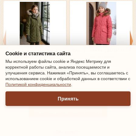
Парка зимняя Molo Peace
Парка зимняя Kerry ELLI K24671-
Cookie и статистика сайта
5W23M319-8782 (хаки)
258 (розовая)
Мы используем файлы cookie и Яндекс Метрику для
корректной работы сайта, анализа посещаемости и
28790руб.
25100руб.
улучшения сервиса. Нажимая «Принять», вы соглашаетесь с
использованием cookie и обработкой данных в соответствии с
Политикой конфиденциальности
.
Зарегистрироваться
|
Войти
Принять
Информация о доставке и оплате
Мы онлайн