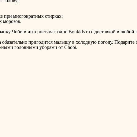
т голову;
же при многократных стирках;
х морозов.
апку Чоби в интернет-магазине Bonkids.ru с доставкой в любой 
а обязательно пригодится малышу в холодную погоду. Подарите с
ьными головными уборами от Chobi.