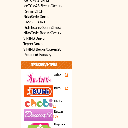
IceTOMAS зима
IceTOMAS Весна/Осень
Reima СТОК
NikaStyle Зима
LASSIE Зима
Didriksons Осень/Зима
NikaStyle Весна/Осень
VIKING Зима
Teyno Зима
VIKING Весна/Осень 20
Розовый Какаду
ПРОИЗВОДИТЕЛИ
Arina -
33
Bumi -
12
Chobi -
12
Duwali -
105
Huppa -