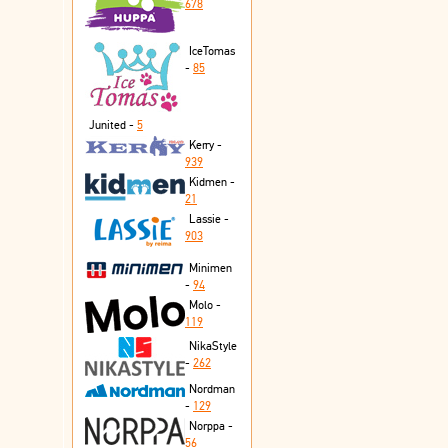
678
IceTomas
-
85
Junited -
5
Kerry -
939
Kidmen -
21
Lassie -
903
Minimen
-
94
Molo -
119
NikaStyle
-
262
Nordman
-
129
Norppa -
56