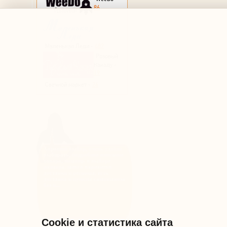
86
Маленькая Леди -
482
Розовый
Какаду -
19
Свечной маркет -
26
Хороший выбор, очень удобно
выбирать, подробное описание
товара, помощь в выборе
размера. много вариантов
доставки в регионы, есть
доставка в пункты самовывоза
без п...
Cookie и статистика сайта