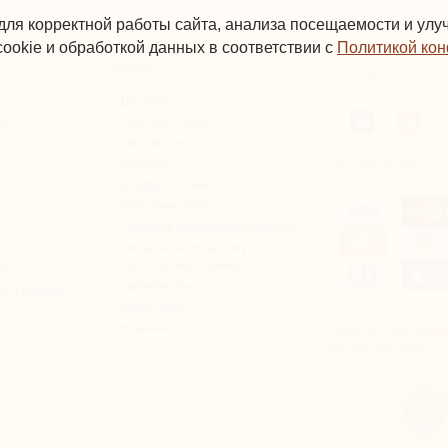
для корректной работы сайта, анализа посещаемости и ул
ookie и обработкой данных в соответствии с
Политикой ко
Помощь
Следуйте за нами
Доставка
ты
Способы оплаты
Как заказать
Мы принимаем
Контакты
ы
Возврат и обмен
Публичная оферта
Политика конфиденциальности
Согласие на обработку
персональных данных
вы
Сертификаты
для девочек
Карта сайта
Новинки
Качество подтвер
сертификатами