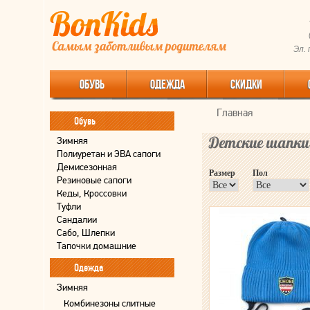
Эл.
ОБУВЬ
ОДЕЖДА
СКИДКИ
Главная
Обувь
Детские шапки 
Зимняя
Полиуретан и ЭВА сапоги
Демисезонная
Размер
Пол
Резиновые сапоги
Кеды, Кроссовки
Туфли
Сандалии
Сабо, Шлепки
Тапочки домашние
Одежда
Зимняя
Комбинезоны слитные