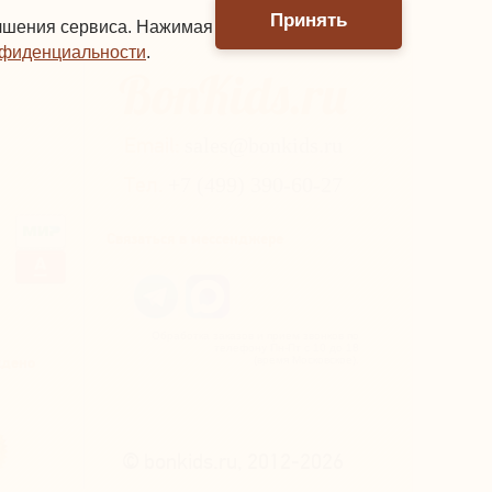
Принять
учшения сервиса. Нажимая
нфиденциальности
.
Email:
sales@bonkids.ru
Тел.
+7 (499) 390-60-27
Связаться в мессенджере
Обработка заказов и прием звонков по
телефону Пн-Пт с 10 до 18
ждено
(время Московское).
© bonkids.ru, 2012-2026