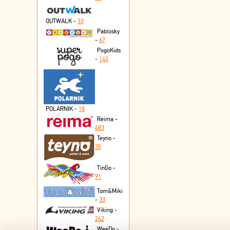
OUTWALK -
33
Pablosky
-
67
PogoKids
-
140
POLARNIK -
18
Reima -
483
Teyno -
35
TinGo -
91
Tom&Miki
-
33
Viking -
242
WeeDo -