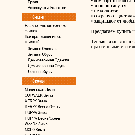
• комфортно облегаю
Брюки
• хорошо тянутся;
Аксессуары,Колготки
• не колются;
• сохраняют цвет да
Скидки
• защищают от любы
Накопительная система
скидок
Предлагаем купить ш
Все предложения со
Теплая вязаная шапк
скидкой:
практичными и стил
Зимняя Одежда
Зимняя Обувь
Демисезонная Одежда
Демисезонная Обувь
Летняя обувь
Сезоны
Маленькая Леди
OUTWALK Зима
KERRY Зима
KERRY Весна/Осень
HUPPA Зима
HUPPA Весна/Осень
WeeDo Зима
MOLO Зима