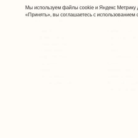
Другой отзыв
Мы используем файлы cookie и Яндекс Метрику 
«Принять», вы соглашаетесь с использованием c
Детская обувь
Детская одежда
Зимняя
Комбинезоны
Демисезонная
Куртки и комплек
Резиновые сапоги
Пальто
Полуботинки
Парки
Кеды, кроссовки
Полукомбинезон
Сандалии
Брюки
Туфли
Варежки, Краги
Сабо, Шлепки
Шапки, Шлемы
Тапочки домашние
Флисовые подде
Школьная форма 