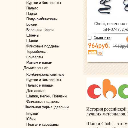
Куртки и Комплекты
Пальто
Парки
Полукомбинезоны
Chobi, весенняя
Брюки
SH-0747, дж
Варежки, Краги
Шлемы
Шапки
964руб.
1910руб
Флисовые поддевы
Термобелье
XS
Конверты
Мамам и папам
Демисезонная
Комбинезоны слитные
Куртки и Комплекты
Пальто и плащи
Для дождя
Шапки, Кепки, Повязки
Флисовые поддевы
Школьная форма: девочки
История российской 
Блузки
лучших материалов. 
Юбки
Шапки Chobi – это м
Платья и сарафаны