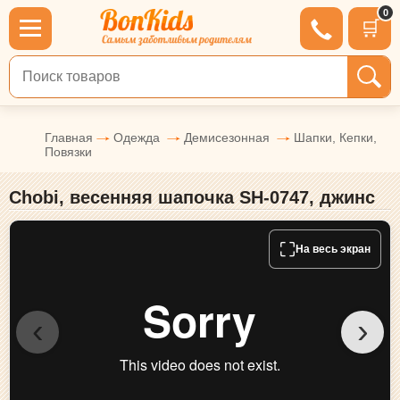
0
🛒
Поиск по товарам
Главная
Одежда
Демисезонная
Шапки, Кепки,
Повязки
Chobi, весенняя шапочка SH-0747, джинс
⛶
На весь экран
‹
›