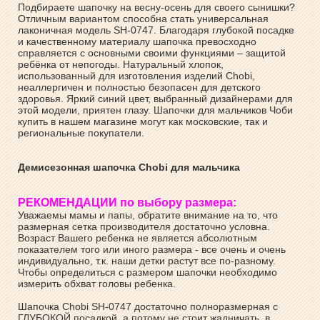
Подбираете шапочку на весну-осень для своего сынишки?
Отличным вариантом способна стать универсальная
лаконичная модель SH-0747. Благодаря глубокой посадке
и качественному материалу шапочка превосходно
справляется с основными своими функциями – защитой
ребёнка от непогоды. Натуральный хлопок,
использованный для изготовления изделий Chobi,
неаллергичен и полностью безопасен для детского
здоровья. Яркий синий цвет, выбранный дизайнерами для
этой модели, приятен глазу. Шапочки для мальчиков Чоби
купить в нашем магазине могут как московские, так и
региональные покупатели.
Демисезонная шапочка Chobi для мальчика
РЕКОМЕНДАЦИИ по выбору размера:
Уважаемы мамы и папы, обратите внимание на то, что
размерная сетка производителя достаточно условна.
Возраст Вашего ребенка не является абсолютным
показателем того или иного размера - все очень и очень
индивидуально, т.к. наши детки растут все по-разному.
Чтобы определиться с размером шапочки необходимо
измерить обхват головы ребенка.
Шапочка Chobi SH-0747 достаточно полноразмерная с
ГЛУБОКОЙ посадкой, а потому не стоит жадничать, в