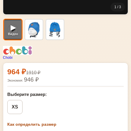
1 / 3
▶
Видео
Chobi
Выбор размера и покупка
964 ₽
1910 ₽
946 ₽
Экономия:
Выберите размер:
XS
Как определить размер