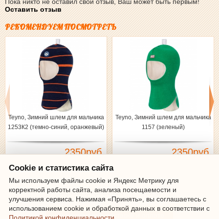
Пока никто не оставил свой отзыв, Ваш может быть первым!
Оставить отзыв
РЕКОМЕНДУЕМ ПОСМОТРЕТЬ
Teyno, Зимний шлем для мальчика
Teyno, Зимний шлем для мальчика
1253К2 (темно-синий, оранжевый)
1157 (зеленый)
2350руб.
2350руб.
Cookie и статистика сайта
Мы используем файлы cookie и Яндекс Метрику для
корректной работы сайта, анализа посещаемости и
Зарегистрироваться
|
Войти
улучшения сервиса. Нажимая «Принять», вы соглашаетесь с
использованием cookie и обработкой данных в соответствии с
Информация о доставке и оплате
Политикой конфиденциальности
.