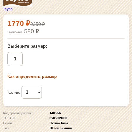
Teyno
Выбор размера и покупка
1770 ₽
2350 ₽
580 ₽
Экономия:
Выберите размер:
1
Как определить размер
Кол-во:
Код производителя:
1405К6
ТН ВЭД:
6505009000
Сезон:
Осень-Зима
Тип:
Шлем зимний