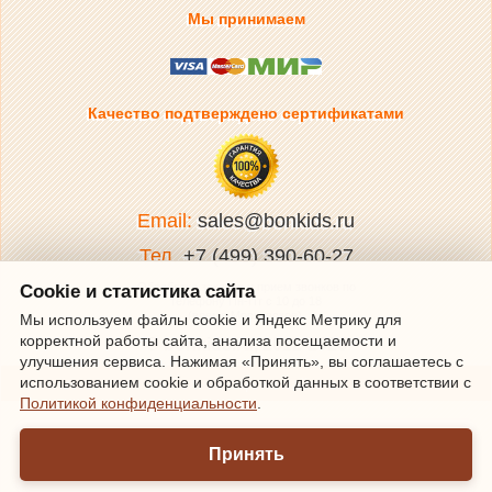
Мы принимаем
Качество подтверждено сертификатами
Email:
sales@bonkids.ru
Тел.
+7 (499) 390-60-27
Обработка заказов и прием звонков по
Cookie и статистика сайта
телефону Пн-Пт с 10 до 18
(время Московское).
Мы используем файлы cookie и Яндекс Метрику для
корректной работы сайта, анализа посещаемости и
© bonkids.ru, 2012-2026
улучшения сервиса. Нажимая «Принять», вы соглашаетесь с
использованием cookie и обработкой данных в соответствии с
Полная версия сайта
Политикой конфиденциальности
.
Принять
Тема сайта