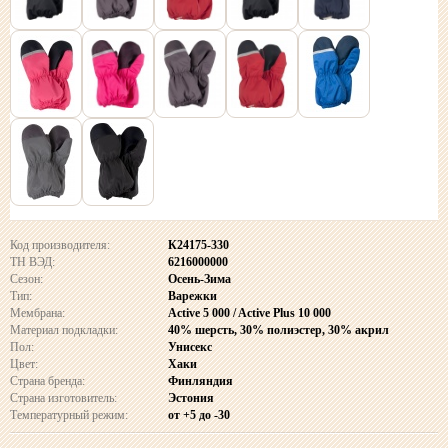
Код производителя:
К24175-330
ТН ВЭД:
6216000000
Сезон:
Осень-Зима
Тип:
Варежки
Мембрана:
Active 5 000 / Active Plus 10 000
Материал подкладки:
40% шерсть, 30% полиэстер, 30% акрил
Пол:
Унисекс
Цвет:
Хаки
Страна бренда:
Финляндия
Страна изготовитель:
Эстония
Температурный режим:
от +5 до -30