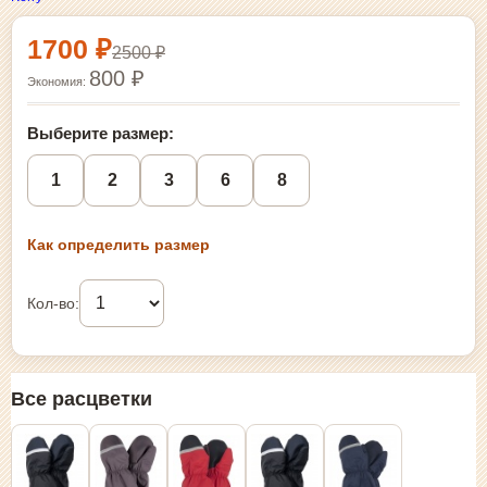
Выбор размера и покупка
1700 ₽
2500 ₽
800 ₽
Экономия:
Выберите размер:
1
2
3
6
8
Как определить размер
Кол-во:
Все расцветки