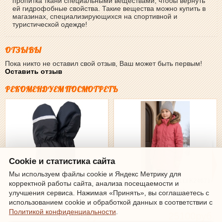
пропитка ткани специальными веществами, чтобы вернуть
ей гидрофобные свойства. Такие вещества можно купить в
магазинах, специализирующихся на спортивной и
туристической одежде!
ОТЗЫВЫ
Пока никто не оставил свой отзыв, Ваш может быть первым!
Оставить отзыв
РЕКОМЕНДУЕМ ПОСМОТРЕТЬ
Cookie и статистика сайта
Мы используем файлы cookie и Яндекс Метрику для
Рукавицы-краги зимние Kerry
Парка зимняя Kerry ELLI K24671-
корректной работы сайта, анализа посещаемости и
SNOW К23175-042 (черные)
258 (розовая)
улучшения сервиса. Нажимая «Принять», вы соглашаетесь с
использованием cookie и обработкой данных в соответствии с
Политикой конфиденциальности
.
2400руб.
25100руб.