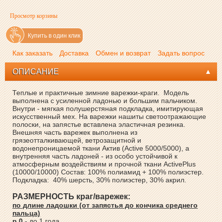
Просмотр корзины
Купить в один клик
Как заказать
Доставка
Обмен и возврат
Задать вопрос
ОПИСАНИЕ
Теплые и практичные зимние варежки-краги. Модель
выполнена с усиленной ладонью и большим пальчиком.
Внутри - мягкая полушерстяная подкладка, имитирующая
искусственный мех. На варежки нашиты светоотражающие
полоски, на запястье вставлена эластичная резинка.
Внешняя часть варежек выполнена из
грязеотталкивающей, ветрозащитной и
водонепроницаемой ткани Актив (Active 5000/5000), а
внутренняя часть ладоней - из особо устойчивой к
атмосферным воздействиям и прочной ткани ActivePlus
(10000/10000) Состав: 100% полиамид + 100% полиэстер.
Подкладка: 40% шерсть, 30% полиэстер, 30% акрил.
РАЗМЕРНОСТЬ краг/варежек:
по длине ладошки (от запястья до кончика среднего
пальца)
р.0
- до 1 года