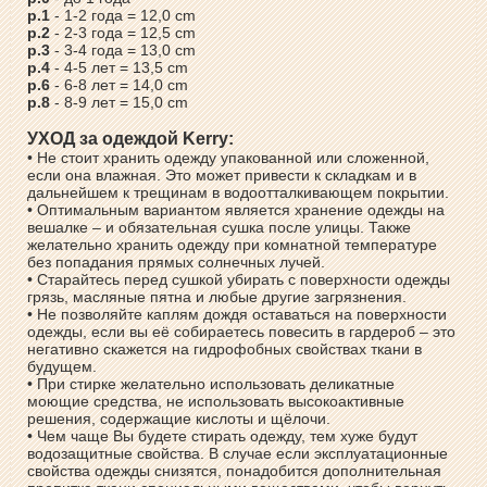
р.1
- 1-2 года = 12,0 cm
р.2
- 2-3 года = 12,5 cm
р.3
- 3-4 года = 13,0 cm
р.4
- 4-5 лет = 13,5 cm
р.6
- 6-8 лет = 14,0 cm
р.8
- 8-9 лет = 15,0 cm
УХОД за одеждой Kerry:
• Не стоит хранить одежду упакованной или сложенной,
если она влажная. Это может привести к складкам и в
дальнейшем к трещинам в водоотталкивающем покрытии.
• Оптимальным вариантом является хранение одежды на
вешалке – и обязательная сушка после улицы. Также
желательно хранить одежду при комнатной температуре
без попадания прямых солнечных лучей.
• Старайтесь перед сушкой убирать с поверхности одежды
грязь, масляные пятна и любые другие загрязнения.
• Не позволяйте каплям дождя оставаться на поверхности
одежды, если вы её собираетесь повесить в гардероб – это
негативно скажется на гидрофобных свойствах ткани в
будущем.
• При стирке желательно использовать деликатные
моющие средства, не использовать высокоактивные
решения, содержащие кислоты и щёлочи.
• Чем чаще Вы будете стирать одежду, тем хуже будут
водозащитные свойства. В случае если эксплуатационные
свойства одежды снизятся, понадобится дополнительная