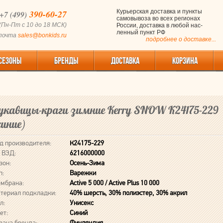
390-60-27
Курьерская доставка и пункты
+7 (499)
самовывоза во всех регионах
(Пн-Пт с 10 до 18 МСК)
России, доставка в любой нас-
ленный пункт РФ
 почта
sales@bonkids.ru
подробнее о доставке...
СЕЗОНЫ
БРЕНДЫ
ДОСТАВКА
КОРЗИНА
укавицы-краги зимние Kerry SNOW К24175-229
синие)
д производителя:
К24175-229
 ВЭД:
6216000000
зон:
Осень-Зима
п:
Варежки
мбрана:
Active 5 000 / Active Plus 10 000
териал подкладки:
40% шерсть, 30% полиэстер, 30% акрил
л:
Унисекс
ет:
Синий
рана бренда:
Финляндия