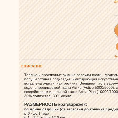
2
Ка
ОПИСАНИЕ
Теплые и практичные зимние варежки-краги. Модель
полушерстяная подкладка, имитирующая искусственн
вставлена эластичная резинка. Внешняя часть вареж
водонепроницаемой ткани Актив (Active 5000/5000), 
воздействиям и прочной ткани ActivePlus (10000/10
30% полиэстер, 30% акрил.
РАЗМЕРНОСТЬ краг/варежек:
по длине ладошки (от запястья до кончика средн
р.0
- до 1 года
р.1
- 1-2 года = 12,0 cm