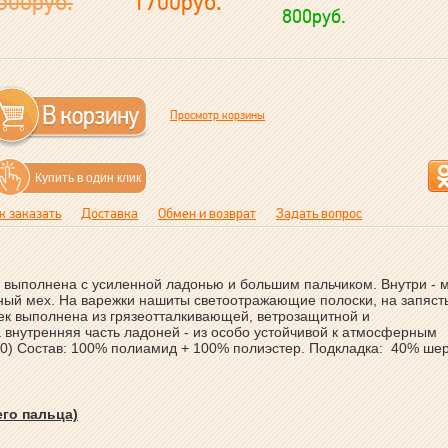
500руб.
1700руб.
800руб.
Просмотр корзины
Купить в один клик
к заказать
Доставка
Обмен и возврат
Задать вопрос
 выполнена с усиленной ладонью и большим пальчиком. Внутри - 
ый мех. На варежки нашиты светоотражающие полоски, на запяст
ек выполнена из грязеотталкивающей, ветрозащитной и
а внутренняя часть ладоней - из особо устойчивой к атмосферным
000) Состав: 100% полиамид + 100% полиэстер. Подкладка: 40% шер
его пальца)