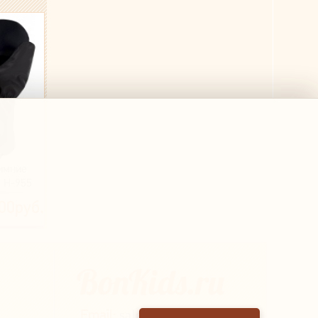
имние
 H-955
00руб.
ий)
Email:
sales@bonkids.ru