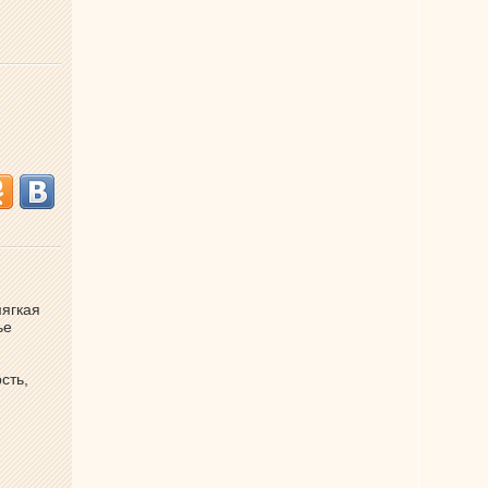
мягкая
ье
сть,