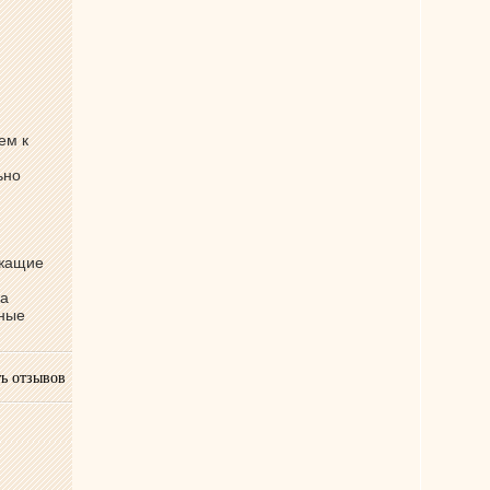
ем к
ьно
ржащие
ва
бные
ь отзывов