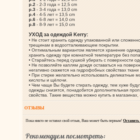
р.2
- 2-3 года = 12,5 cm
р.3
- 3-4 года = 13,0 cm
р.4
- 4-5 лет = 13,5 cm
р.6
- 6-8 лет = 14,0 cm
р.8
- 8-9 лет = 15,0 cm
УХОД за одеждой Kerry:
• Не стоит хранить одежду упакованной или сложенно
трещинам в водоотталкивающем покрытии.
• Оптимальным вариантом является хранение одежды
хранить одежду при комнатной температуре без поп
• Старайтесь перед сушкой убирать с поверхности о
• Не позволяйте каплям дождя оставаться на поверхн
негативно скажется на гидрофобных свойствах ткани
• При стирке желательно использовать деликатные 
кислоты и щёлочи.
• Чем чаще Вы будете стирать одежду, тем хуже буд
одежды снизятся, понадобится дополнительная проп
свойства. Такие вещества можно купить в магазинах
ОТЗЫВЫ
Пока никто не оставил свой отзыв, Ваш может быть первым!
Оставить
Рекомендуем посмотреть: