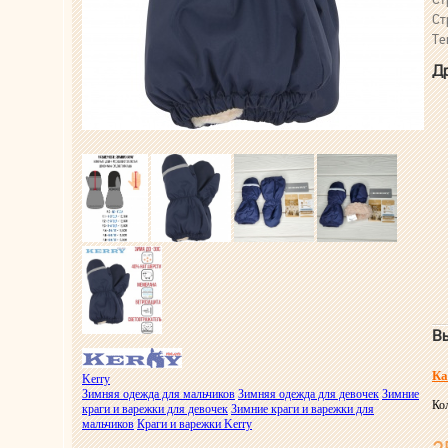
Ст
Те
Др
Вы
Ка
Kerry
Зимняя одежда для мальчиков
Зимняя одежда для девочек
Зимние
Ко
краги и варежки для девочек
Зимние краги и варежки для
мальчиков
Краги и варежки Kerry