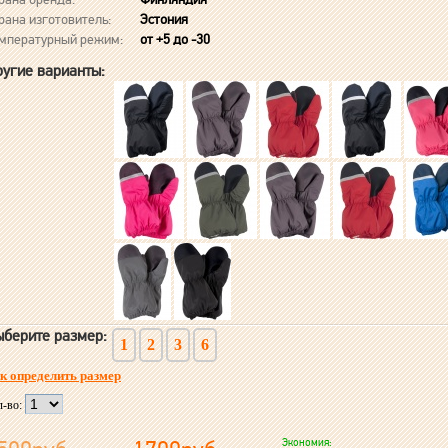
рана изготовитель:
Эстония
мпературный режим:
от +5 до -30
угие варианты:
берите размер:
1
2
3
6
к определить размер
л-во:
Экономия: