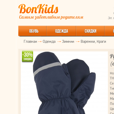
Эл.
ОБУВЬ
ОДЕЖДА
СКИДКИ
Главная
Одежда
Зимняя
Варежки, Краги
Р
(
Ко
ТН
Се
Ти
Ме
Ма
По
Цв
Ст