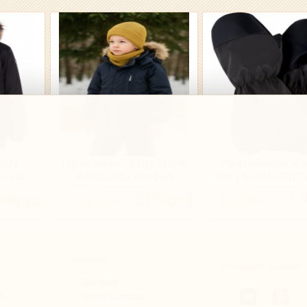
erry
Парка зимняя Kerry SNOW
Рукавицы-краги з
A-042
K24441-950 (графит)
Kerry GLINT К24175
(графит
00руб.
20200руб.
15190руб.
2500руб.
17
светоотражающ
Помощь
Следуйте за нами
Доставка
ты
Способы оплаты