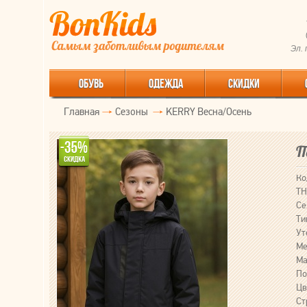
Эл.
ОБУВЬ
ОДЕЖДА
СКИДКИ
Главная
Сезоны
KERRY Весна/Осень
П
Ко
ТН
Се
Ти
Ут
Ме
Ма
По
Цв
Ст