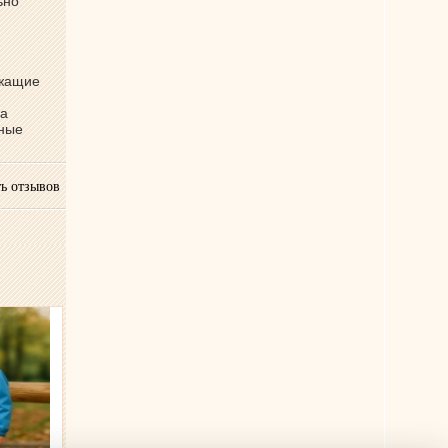
ьно
ржащие
ва
бные
ь отзывов