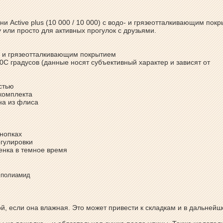
и Active plus (10 000 / 10 000) с водо- и грязеотталкивающим пок
у или просто для активных прогулок с друзьями.
до- и грязеотталкивающим покрытием
0С градусов (данные носят субъективный характер и зависят от
стью
 комплекта
на из флиса
кнопках
егулировки
енка в темное время
% полиамид
й, если она влажная. Это может привести к складкам и в дальнейш