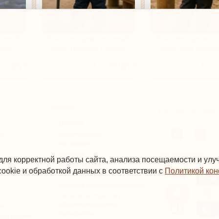
зонный
Комплект демисезонный
Комплект демисез
0014-
Kerry THOMAS K25020-
Kerry TOM K2402
инт)
2229
(голубой, граф
14руб.
20800руб.
13990руб.
20000руб.
125
Помощь
Следуйте за нами
Доставка
ты
Способы оплаты
Как заказать
Мы принимаем
Контакты
для корректной работы сайта, анализа посещаемости и ул
ы
Возврат и обмен
ookie и обработкой данных в соответствии с
Политикой ко
Публичная оферта
Политика конфиденциальности
Согласие на обработку
персональных данных
вы
Сертификаты
для девочек