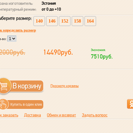
рана изготовитель:
Эстония
мпературный режим:
от 0 до +10
берите размер:
140
146
152
158
164
к определить размер
л-во:
2000руб.
14490руб.
Экономия:
7510руб.
Просмотр корзины
Купить в один клик
к заказать
Доставка
Обмен и возврат
Задать вопрос