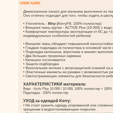
ОПИСАНИЕ
Демисезонное пальто для мальчика выполнено из ткан
Оно отлично подходит для того, чтобы ходить в школ
• Утеплитель -
80гр (
KerryFill, 100% полиэстер)
• Внешняя ткань куртки - ACTIVE Plus (10 000) с во
• Комфортная температура эксплуатации от 0С до +1
индивидуальных особенностей ребенка)
• Внешняя ткань обладает повышенной износостойко
• Гладкая подкладка из полиэстера в основной части
• Подкладка капюшона, воротника и манжет выполне
• Два больших прорезных кармана
• Капюшон отстегивается
• Защита подбородка
• Фронтальная молния с ветрозащитной планкой на 
• Эластичные манжеты на рукавах с возможностью р
• Светоотражающие элементы для безопасности реб
ХАРАКТЕРИСТИКИ материала:
Верх - Аctiv Plus 10 000 / 10 000, 100% полиэстер + 100
Подкладка - 100% полиэстер
УХОД за одеждой Kerry:
• Не стоит хранить одежду упакованной или сложенно
трещинам в водоотталкивающем покрытии.