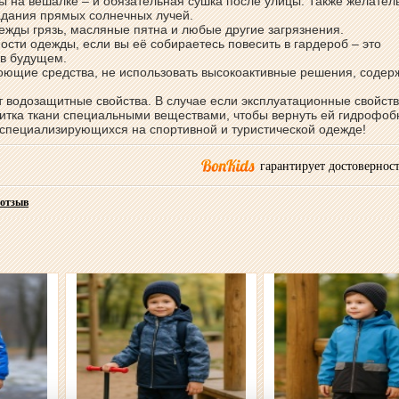
 на вешалке – и обязательная сушка после улицы. Также желател
адания прямых солнечных лучей.
дежды грязь, масляные пятна и любые другие загрязнения.
ости одежды, если вы её собираетесь повесить в гардероб – это
 в будущем.
моющие средства, не использовать высокоактивные решения, соде
ут водозащитные свойства. В случае если эксплуатационные свойст
итка ткани специальными веществами, чтобы вернуть ей гидрофо
, специализирующихся на спортивной и туристической одежде!
гарантирует достоверност
 отзыв