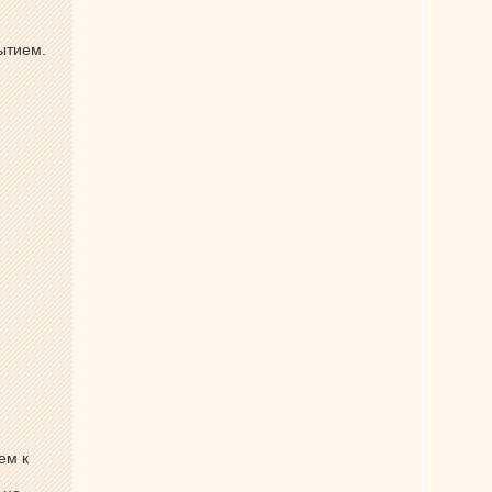
рытием.
ем к