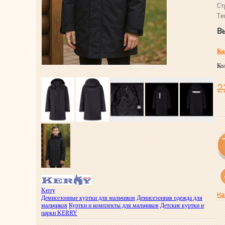
Ст
Те
Вы
Ка
Ко
2
Kerry
Ка
Демисезонные куртки для мальчиков
Демисезонная одежда для
мальчиков
Куртки и комплекты для мальчиков
Детские куртки и
парки KERRY