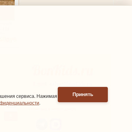
онный
0-636
ит)
40руб.
Email:
sales@bonkids.ru
Тел.
+7 (499) 390-60-27
Принять
учшения сервиса. Нажимая
нфиденциальности
.
Связаться в мессенджере