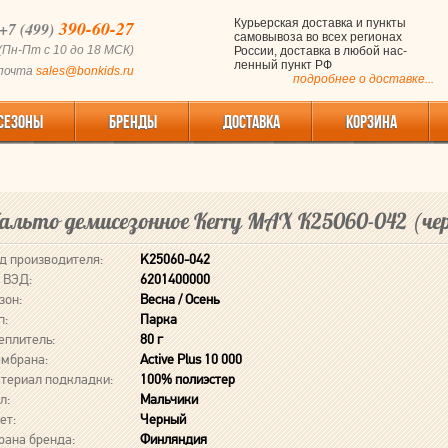
390-60-27
Курьерская доставка и пункты
+7 (499)
самовывоза во всех регионах
(Пн-Пт с 10 до 18 МСК)
России, доставка в любой нас-
ленный пункт РФ
 почта
sales@bonkids.ru
подробнее о доставке...
СЕЗОНЫ
БРЕНДЫ
ДОСТАВКА
КОРЗИНА
альто демисезонное Kerry MAX K25060-042 (че
д производителя:
K25060-042
 ВЭД:
6201400000
зон:
Весна / Осень
п:
Парка
еплитель:
80 г
мбрана:
Active Plus 10 000
териал подкладки:
100% полиэстер
л:
Мальчики
ет:
Черный
рана бренда:
Финляндия