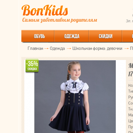
Эл.
ОБУВЬ
ОДЕЖДА
СКИДКИ
Главная
Одежда
Школьная форма: девочки
П
М
1
Ко
Ти
Ру
Со
Тк
Ма
Цв
Пр
По