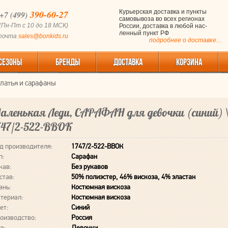
390-60-27
Курьерская доставка и пункты
+7 (499)
самовывоза во всех регионах
(Пн-Пт с 10 до 18 МСК)
России, доставка в любой нас-
ленный пункт РФ
 почта
sales@bonkids.ru
подробнее о доставке...
СЕЗОНЫ
БРЕНДЫ
ДОСТАВКА
КОРЗИНА
латья и сарафаны
аленькая Леди, САРАФАН для девочки (синий) 
747/2-522-ВВОК
д производителя:
1747/2-522-ВВОК
п:
Сарафан
кав:
Без рукавов
став:
50% полиэстер, 46% вискоза, 4% эластан
ань:
Костюмная вискоза
териал:
Костюмная вискоза
ет:
Синий
оизводство:
Россия
л:
Девочки