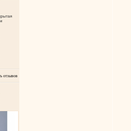
крытая
ем
ь отзывов