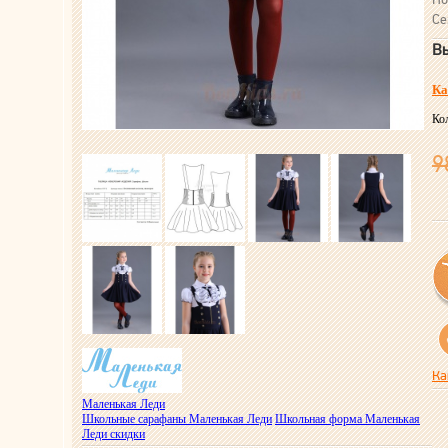
Се
Вы
Ка
Ко
9
Ка
Маленькая Леди
Школьные сарафаны Маленькая Леди
Школьная форма Маленькая
Леди скидки