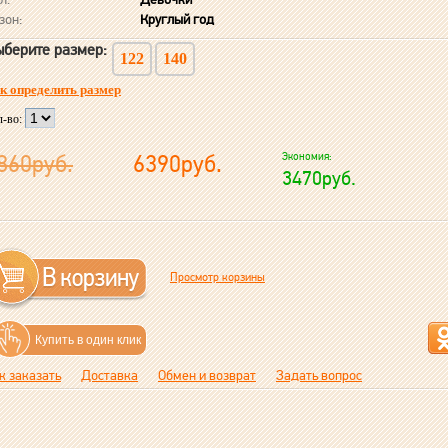
зон:
Круглый год
берите размер:
122
140
к определить размер
л-во:
860руб.
6390руб.
Экономия:
3470руб.
Просмотр корзины
Купить в один клик
к заказать
Доставка
Обмен и возврат
Задать вопрос