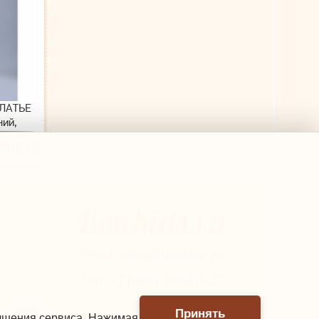
ПЛАТЬЕ
ний,
вая) \
90руб.
В
Email:
sales@bonkids.ru
Тел.
+7 (499) 390-60-27
Принять
Связаться в мессенджере
учшения сервиса. Нажимая