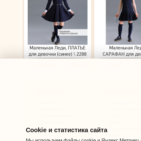
Маленькая Леди, ПЛАТЬЕ
Маленькая Ле
для девочки (синее) \ 2288
САРАФАН для де
(синий) \ 2240-52
10400руб.
7290руб.
7130руб.
43
Детская обувь
Детская одежда
Зимняя
Комбинезоны
Демисезонная
Куртки и комплек
Резиновые сапоги
Пальто
Полуботинки
Парки
Cookie и статистика сайта
Кеды, кроссовки
Полукомбинезон
Сандалии
Брюки
Мы используем файлы cookie и Яндекс Метрику 