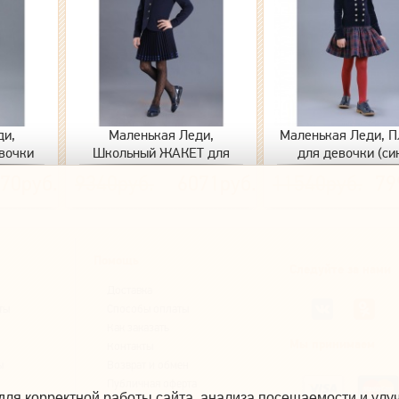
ди,
Маленькая Леди,
Маленькая Леди, 
вочки
Школьный ЖАКЕТ для
для девочки (си
1-ВВОК
девочки 853-522-ВВОК
клетка сине-бордо
70руб.
9340руб.
6071руб.
11540руб.
79
(синий)
1416-523-ТХ
Помощь
Следуйте за нами
Доставка
ты
Способы оплаты
Как заказать
Мы принимаем
Контакты
ы
Возврат и обмен
Публичная оферта
для корректной работы сайта, анализа посещаемости и ул