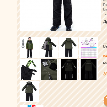
По
Цв
Те
Др
Вы
Ка
Ко
6