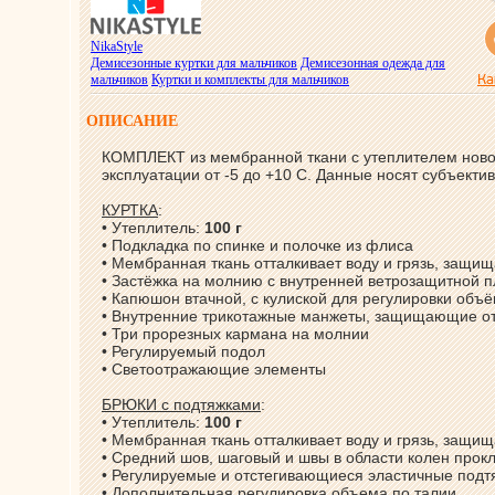
NikaStyle
Демисезонные куртки для мальчиков
Демисезонная одежда для
Ка
мальчиков
Куртки и комплекты для мальчиков
ОПИСАНИЕ
КОМПЛЕКТ из мембранной ткани с утеплителем нового
эксплуатации от -5 до +10 С. Данные носят субъекти
КУРТКА
:
• Утеплитель:
100 г
• Подкладка по спинке и полочке из флиса
• Мембранная ткань отталкивает воду и грязь, защищ
• Застёжка на молнию с внутренней ветрозащитной 
• Капюшон втачной, с кулиской для регулировки объ
• Внутренние трикотажные манжеты, защищающие от
• Три прорезных кармана на молнии
• Регулируемый подол
• Светоотражающие элементы
БРЮКИ с подтяжками
:
• Утеплитель:
100 г
• Мембранная ткань отталкивает воду и грязь, защищ
• Средний шов, шаговый и швы в области колен прок
• Регулируемые и отстегивающиеся эластичные подт
• Дополнительная регулировка объема по талии