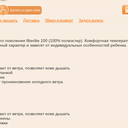
Купить в один клик
к заказать
Доставка
Обмен и возврат
Задать вопрос
 поколения fiberlite 100 (100% полиэстер). Комфортная температ
вный характер и зависят от индивидуальных особенностей ребенка.
ает от ветра, позволяет коже дышать
планкой
ёма
 проникновения холодного ветра
ает от ветра, позволяет коже дышать
леены.
яжки