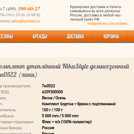
390-60-27
Курьерская доставка и пункты
+7 (499)
самовывоза во всех регионах
(Пн-Пт с 10 до 18 МСК)
России, доставка в любой нас-
ленный пункт РФ
 почта
sales@bonkids.ru
подробнее о доставке...
СЕЗОНЫ
БРЕНДЫ
ДОСТАВКА
КОРЗИНА
омплект утеплённый NikaStyle демисезонный
м0522 (хаки)
д производителя:
7м0522
 ВЭД:
6209300000
зон:
Весна / Осень
п:
Комплект (куртка + брюки с подтяжками)
еплитель:
100 г / 100 г
мбрана:
5 000 mm / 5 000 mm
териал подкладки:
Флис + п/э (100% полиэстер)
рана бренда:
Россия
рана изготовитель:
Россия