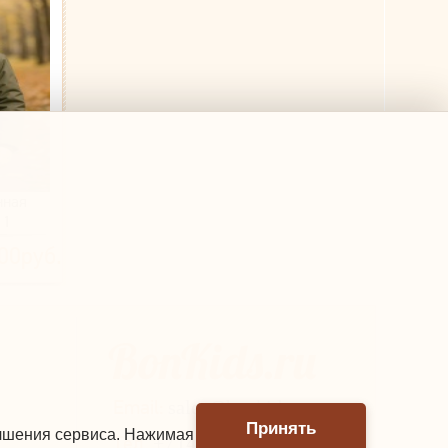
нная
 1
хаки)
00руб.
Email:
sales@bonkids.ru
Принять
учшения сервиса. Нажимая
Тел.
+7 (499) 390-60-27