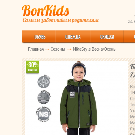
Эл.
ОБУВЬ
ОДЕЖДА
СКИДКИ
Главная
Сезоны
NikaStyle Весна/Осень
К
7
Ко
ТН
Се
Ти
Ут
Ме
Ма
Ст
Ст