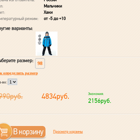
л:
Мальчики
ет:
Хаки
мпературный режим:
от -5 до +10
угие варианты:
берите размер:
98
к определить размер
л-во:
990руб.
4834руб.
Экономия:
2156руб.
Просмотр корзины