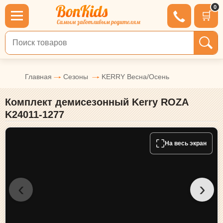
0
🛒
Поиск по товарам
Главная
Сезоны
KERRY Весна/Осень
Комплект демисезонный Kerry ROZA
K24011-1277
⛶
На весь экран
‹
›