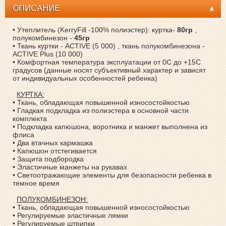
ОПИСАНИЕ
• Утеплитель (KerryFill -100% полиэстер): куртка-
80гр
,
полукомбинезон -
45гр
• Ткань куртки - ACTIVE (5 000) , ткань полукомбинезона -
ACTIVE Plus (10 000)
• Комфортная температура эксплуатации от 0С до +15С
градусов (данные носят субъективный характер и зависят
от индивидуальных особенностей ребенка)
КУРТКА:
• Ткань, обладающая повышенной износостойкостью
• Гладкая подкладка из полиэстера в основной части
комплекта
• Подкладка капюшона, воротника и манжет выполнена из
флиса
• Два втачных кармашка
• Капюшон отстегивается
• Защита подбородка
• Эластичные манжеты на рукавах
• Светоотражающие элементы для безопасности ребенка в
темное время
ПОЛУКОМБИНЕЗОН:
• Ткань, обладающая повышенной износостойкостью
• Регулируемые эластичные лямки
• Регулируемые штрипки