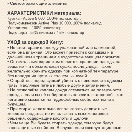
• Светоотражающие элементы
ХАРАКТЕРИСТИКИ материала:
, 100% полиэстер
Куртка - Аctive 5 000
;
Полукомбинезон Active Plus 10 000, 100% полиамид
Утеплитель - 100% полиэстер
Подкладка - 55% вискоза / 45% полиэстер
УХОД за одеждой Kerry:
• Не стоит хранить одежду упакованной или сложенной,
если она влажная. Это может привести к складкам и в
дальнейшем к трещинам в водоотталкивающем покрытии.
• Оптимальным вариантом является хранение одежды на
вешалке – и обязательная сушка после улицы. Также
желательно хранить одежду при комнатной температуре
без попадания прямых солнечных лучей.
• Старайтесь перед сушкой убирать с поверхности одежды
грязь, масляные пятна и любые другие загрязнения.
• Не позволяйте каплям дождя оставаться на поверхности
одежды, если вы её собираетесь повесить в гардероб – это
негативно скажется на гидрофобных свойствах ткани в
будущем.
• При стирке желательно использовать деликатные
моющие средства, не использовать высокоактивные
решения, содержащие кислоты и щёлочи.
• Чем чаще Вы будете стирать одежду, тем хуже будут
водозащитные свойства. В случае если эксплуатационные