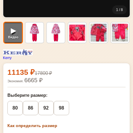
1 / 8
▶
Видео
Kerry
Выбор размера и покупка
11135 ₽
17800 ₽
6665 ₽
Экономия:
Выберите размер:
80
86
92
98
Как определить размер