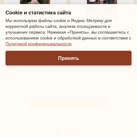
Cookie и статистика сайта
Мы используем файлы cookie и Яндекс Метрику для
корректной работы сайта, анализа посещаемости и
улучшения сервиса. Нажимая «Принять», вы соглашаетесь с
использованием cookie и обработкой данных в соответствии с
Комбинезон зимний Kerry GARF
Комбинезон зимний Molo Hux
Политикой конфиденциальности
.
K24408-096 (малиновый)
5W24N205-9106 (Gradient Bloom)
Принять
17300руб.
33750руб.
Зарегистрироваться
|
Войти
Информация о доставке и оплате
Мы онлайн