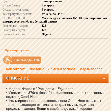
Цвет:
Единорог ночь
Страна бренда:
Беларусь
Страна изготовитель:
Беларусь
Температурный режим:
от -5 °C до -45 °C
ОСОБЕННОСТИ:
Модель идет с запасом +6! НО при пограничном
размере советуем брать бόльший размер
Рост модели на фото:
122
Размер на модели:
122
Гарантийный срок:
30 дней
Просмотр корзины
Купить в один клик
Как заказать
Доставка
Обмен и возврат
Задать вопрос
ОПИСАНИЕ
• Модель Форсаж / Расцветка - Единорог
• Утеплитель
270гр
(Isosoft) + фирменный фольгированный
подклад Omni-Heat
• Фольгированная поверхность ткани Omni-Heat отражает
тепло, исходящее от тела, и не дает ему выходить за
пределы изделия. Вещи с такой подкладкой хорошо