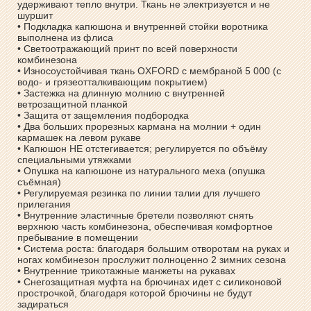
удерживают тепло внутри. Ткань не электризуется и не
шуршит
• Подкладка капюшона и внутренней стойки воротника
выполнена из флиса
• Светоотражающий принт по всей поверхности
комбинезона
• Износоустойчивая ткань OXFORD с мембраной 5 000 (с
водо- и грязеотталкивающим покрытием)
• Застежка на длинную молнию с внутренней
ветрозащитной планкой
• Защита от защемления подбородка
• Два больших прорезных кармана на молнии + один
кармашек на левом рукаве
• Капюшон НЕ отстегивается; регулируется по объёму
специальными утяжками
• Опушка на капюшоне из натурального меха (опушка
съёмная)
• Регулируемая резинка по линии талии для лучшего
прилегания
• Внутренние эластичные бретели позволяют снять
верхнюю часть комбинезона, обеспечивая комфортное
пребывание в помещении
• Система роста: благодаря большим отворотам на руках и
ногах комбинезон прослужит полноценно 2 зимних сезона
• Внутренние трикотажные манжеты на рукавах
• Снегозащитная муфта на брючинах идет с силиконовой
прострочкой, благодаря которой брючины не будут
задираться