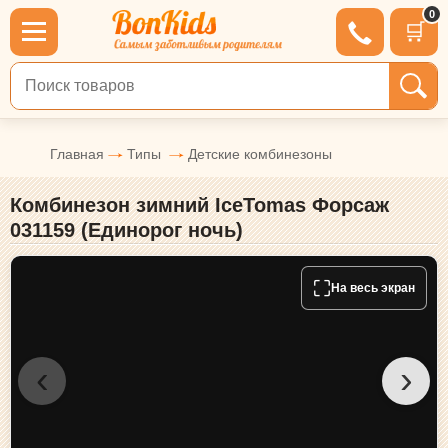
0
🛒
Поиск по товарам
Главная
Типы
Детские комбинезоны
Комбинезон зимний IceTomas Форсаж
031159 (Единорог ночь)
⛶
На весь экран
‹
›