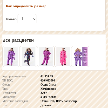
Как определить размер
Кол-во:
Все расцветки
Код производителя:
031159-09
ТН ВЭД:
6204633900
Сезон:
Осень-Зима
Тип:
Комбинезон
Утеплитель:
270 г
Мембрана:
5 000 / 5 000
Материал подкладки:
Omni-Heat, 100% полиэстер
Пол:
Девочки