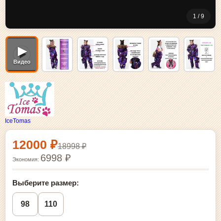
1 / 9
▶
Видео
IceTomas
Выбор размера и покупка
12000 ₽
18998 ₽
6998 ₽
Экономия:
Выберите размер:
98
110