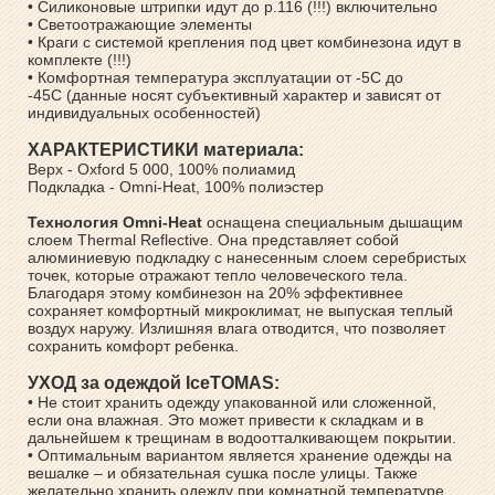
• Силиконовые штрипки идут до р.116 (!!!) включительно
• Светоотражающие элементы
• Краги с системой крепления под цвет комбинезона идут в
комплекте (!!!)
• Комфортная температура эксплуатации от -5С до
-45С (данные носят субъективный характер и зависят от
индивидуальных особенностей)
ХАРАКТЕРИСТИКИ материала:
Верх - Oxford 5 000, 100% полиамид
Подкладка - Omni-Heat, 100% полиэстер
Технология Omni-Heat
оснащена специальным дышащим
слоем Thermal Reflective. Она представляет собой
алюминиевую подкладку с нанесенным слоем серебристых
точек, которые отражают тепло человеческого тела.
Благодаря этому комбинезон на 20% эффективнее
сохраняет комфортный микроклимат, не выпуская теплый
воздух наружу. Излишняя влага отводится, что позволяет
сохранить комфорт ребенка.
УХОД за одеждой IceTOMAS:
• Не стоит хранить одежду упакованной или сложенной,
если она влажная. Это может привести к складкам и в
дальнейшем к трещинам в водоотталкивающем покрытии.
• Оптимальным вариантом является хранение одежды на
вешалке – и обязательная сушка после улицы. Также
желательно хранить одежду при комнатной температуре