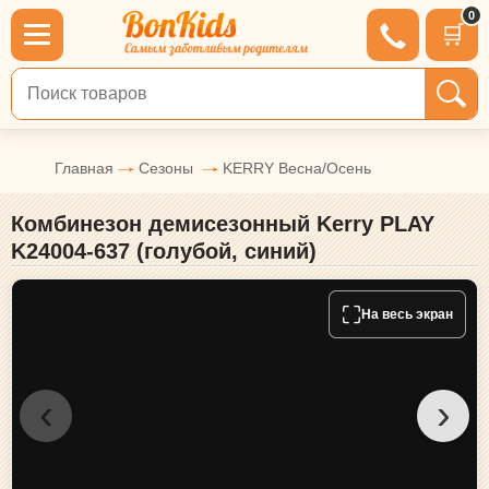
0
🛒
Поиск по товарам
Главная
Сезоны
KERRY Весна/Осень
Комбинезон демисезонный Kerry PLAY
K24004-637 (голубой, синий)
⛶
На весь экран
‹
›