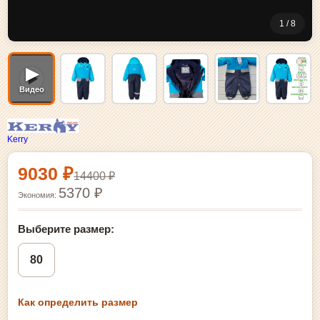
1 / 8
▶
Видео
Kerry
Выбор размера и покупка
9030 ₽
14400 ₽
5370 ₽
Экономия:
Выберите размер:
80
Как определить размер