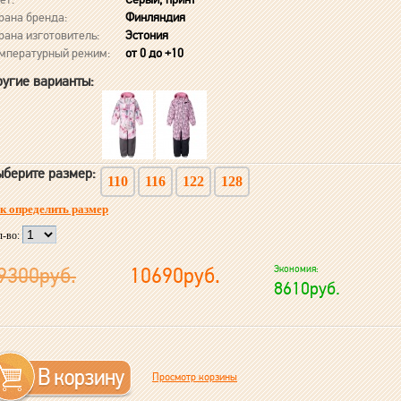
рана бренда:
Финляндия
рана изготовитель:
Эстония
мпературный режим:
от 0 до +10
угие варианты:
берите размер:
110
116
122
128
к определить размер
л-во:
9300руб.
10690руб.
Экономия:
8610руб.
Просмотр корзины