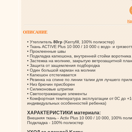
Ка
ОПИСАНИЕ
• Утеплитель
80гр
(Kerryfill, 100% полиэстер)
• Ткань ACTIVE Plus 10 000 / 10 000 с водо- и гряз
• Проклеенные швы
• Подкладка капюшона, внутренней стойки воротника 
• Застежка на молнию, закрытую ветрозащитной пла
• Защита от защемления подбородка
• Один большой карман на молнии
• Капюшон отстегивается
• Резинка на спине по линии талии для лучшего прил
• Низ брючин присборен
• Силиконовые штрипки
• Светоотражающие элементы
• Комфортная температура эксплуатации от 0С до +1
индивидуальных особенностей ребенка)
ХАРАКТЕРИСТИКИ материала:
Внешняя ткань - Аctiv Plus 10 000 / 10 000, 100% пол
Подкладка - 100% полиэстер