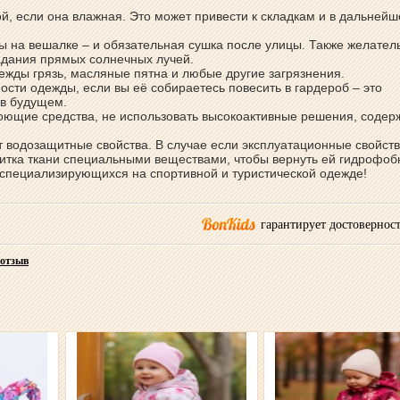
й, если она влажная. Это может привести к складкам и в дальнейш
 на вешалке – и обязательная сушка после улицы. Также желател
адания прямых солнечных лучей.
дежды грязь, масляные пятна и любые другие загрязнения.
ости одежды, если вы её собираетесь повесить в гардероб – это
 в будущем.
моющие средства, не использовать высокоактивные решения, соде
ут водозащитные свойства. В случае если эксплуатационные свойст
итка ткани специальными веществами, чтобы вернуть ей гидрофо
, специализирующихся на спортивной и туристической одежде!
гарантирует достоверност
 отзыв