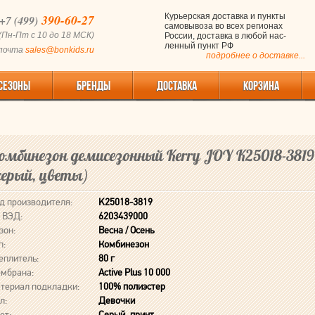
390-60-27
Курьерская доставка и пункты
+7 (499)
самовывоза во всех регионах
(Пн-Пт с 10 до 18 МСК)
России, доставка в любой нас-
ленный пункт РФ
 почта
sales@bonkids.ru
подробнее о доставке...
СЕЗОНЫ
БРЕНДЫ
ДОСТАВКА
КОРЗИНА
омбинезон демисезонный Kerry JOY K25018-3819
серый, цветы)
д производителя:
K25018-3819
 ВЭД:
6203439000
зон:
Весна / Осень
п:
Комбинезон
еплитель:
80 г
мбрана:
Active Plus 10 000
териал подкладки:
100% полиэстер
л:
Девочки
ет:
Серый, принт