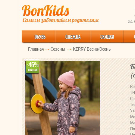
Эл.
ОБУВЬ
ОДЕЖДА
СКИДКИ
Главная
Сезоны
KERRY Весна/Осень
К
(
Ко
ТН
Се
Ти
Ут
Ме
Ма
По
Цв