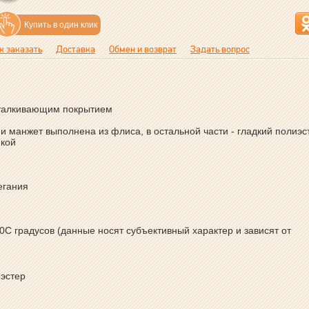
Купить в один клик
к заказать
Доставка
Обмен и возврат
Задать вопрос
еотталкивающим покрытием
и манжет выполнена из флиса, в остальной части - гладкий полиэс
нкой
егания
0С градусов (данные носят субъективный характер и зависят от
иэстер