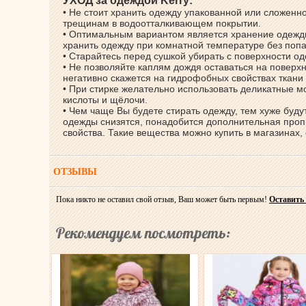
УХОД за одеждой Kerry:
• Не стоит хранить одежду упакованной или сложенно
трещинам в водоотталкивающем покрытии.
• Оптимальным вариантом является хранение одежды
хранить одежду при комнатной температуре без поп
• Старайтесь перед сушкой убирать с поверхности о
• Не позволяйте каплям дождя оставаться на поверхн
негативно скажется на гидрофобных свойствах ткани
• При стирке желательно использовать деликатные 
кислоты и щёлочи.
• Чем чаще Вы будете стирать одежду, тем хуже буд
одежды снизятся, понадобится дополнительная проп
свойства. Такие вещества можно купить в магазинах
ОТЗЫВЫ
Пока никто не оставил свой отзыв, Ваш может быть первым!
Оставить
Рекомендуем посмотреть: