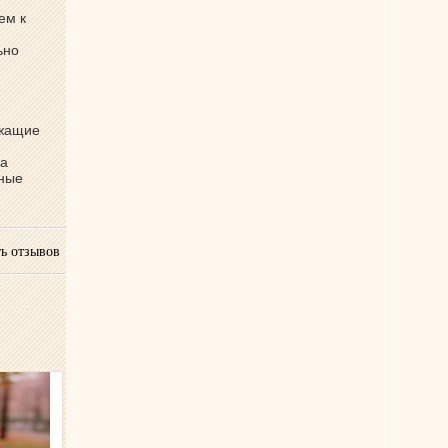
ем к
ьно
ржащие
ва
бные
ь отзывов