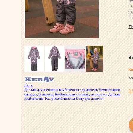
Ст
Ст
Те
Др
Вы
Ка
Ко
Kerry
1
Детские демисезонные комбинезоны для девочек
Демисезонная
одежда для девочек
Комбинезоны слитные для девочек
Детские
комбинезоны Kerry
Комбинезоны Kerry для девочки