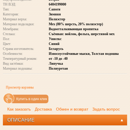
ТН ВЭД:
6404199000
Тип:
Сапоги
Категория:
Зимняя
Материал верха:
Полиэстер
Материал подкладки:
Мех (80% шерсть, 20% полиэстер)
Мембрана:
Водоотталкивающая пропитка
Стелька:
Съёмная: войлок, фольга, шерстяной мех
Пол:
Унисекс
Цвет:
Синий
Страна изготовитель:
Беларусь
Особенности:
Износоустойчивые мыски, Толстая подошва
Температурный режим:
от -10 до -40
Вид застёжки:
Липучка
Материал подошвы:
Полиуретан
Просмотр корзины
Купить в один клик
Как заказать
Доставка
Обмен и возврат
Задать вопрос
ОПИСАНИЕ