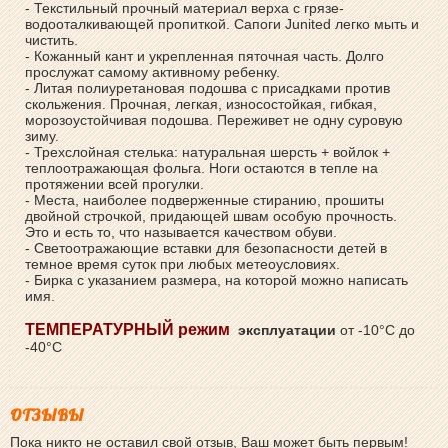
- Текстильный прочный материал верха с грязе-
водооталкивающей пропиткой. Сапоги Junited легко мыть и
чистить.
- Кожанный кант и укрепленная пяточная часть. Долго
прослужат самому активному ребенку.
- Литая полиуретановая подошва с присадками против
скольжения. Прочная, легкая, износостойкая, гибкая,
морозоустойчивая подошва. Переживет не одну суровую
зиму.
- Трехслойная стелька: натуральная шерсть + войлок +
теплоотражающая фольга. Ноги остаются в тепле на
протяжении всей прогулки.
- Места, наиболее подверженные стиранию, прошиты
двойной строчкой, придающей швам особую прочность.
Это и есть то, что называется качеством обуви.
- Светоотражающие вставки для безопасности детей в
темное время суток при любых метеоусловиях.
- Бирка с указанием размера, на которой можно написать
имя.
ТЕМПЕРАТУРНЫЙ режим
эксплуатации
от -10°С до
-40°С
ОТЗЫВЫ
Пока никто не оставил свой отзыв, Ваш может быть первым!