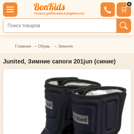
0
🛒
Поиск по товарам
Главная
Обувь
Зимняя
Junited, Зимние сапоги 201jun (синиe)