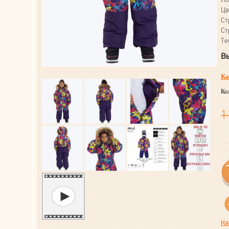
Цв
Ст
Ст
Те
Вы
Ка
Ко
1
Ка