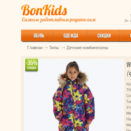
Эл.
ОБУВЬ
ОДЕЖДА
СКИДКИ
Главная
Типы
Детские комбинезоны
H
(
Ко
ТН
Се
Ти
Ут
Ме
На
Ма
По