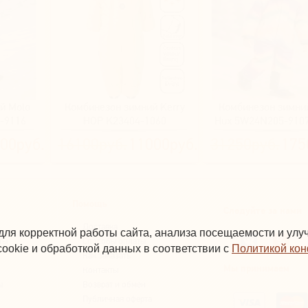
й Molo
Комбинезон зимний Kerry
Комбинезон зимни
-9116
HOP K23404-1060
Hux 5W24N205-9107
Rainbow)
00руб.
16100руб.
11000руб.
31250руб.
175
Помощь
Следуйте за нами
Доставка
для корректной работы сайта, анализа посещаемости и ул
ты
Способы оплаты
ookie и обработкой данных в соответствии с
Политикой ко
Как заказать
Мы принимаем
Контакты
ы
Возврат и обмен
Публичная оферта