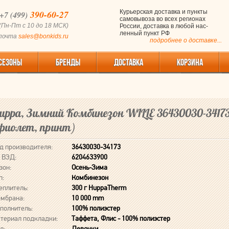
390-60-27
Курьерская доставка и пункты
+7 (499)
самовывоза во всех регионах
(Пн-Пт с 10 до 18 МСК)
России, доставка в любой нас-
ленный пункт РФ
 почта
sales@bonkids.ru
подробнее о доставке...
СЕЗОНЫ
БРЕНДЫ
ДОСТАВКА
КОРЗИНА
uppa, Зимний Комбинезон WILLE 36430030-3417
фиолет, принт)
д производителя:
36430030-34173
 ВЭД:
6204633900
зон:
Осень-Зима
п:
Комбинезон
еплитель:
300 г HuppaTherm
мбрана:
10 000 mm
полнитель:
100% полиэстер
териал подкладки:
Таффета, Флис - 100% полиэстер
л:
Девочки