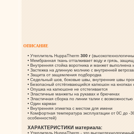
ОПИСАНИЕ
• Утеплитель HuppaTherm
300 г
(высокотехнологичны
• Мембранная ткань отталкивает воду и грязь, защищ
• Внутренняя стойка воротника и манжет выполнена 
• Застежка на длинную молнию с внутренней ветроз
• Защита от защемления подбородка
• Седельный шов, боковые швы, внутренние швы пр
• Безопасный отстёгивающийся капюшон на кнопках с
• Опушка на капюшоне не отстегивается
• Эластичные манжеты на рукавах и брючинах
• Эластичная сборка по линии талии с возможностью
• Один карман
• Внутренняя этикетка с местом для имени
• Комфортная температура эксплуатации от 0С до -3
особенностей)
ХАРАКТЕРИСТИКИ материала:
• Утеплитель HuppaTherm - это высокотехнологичный