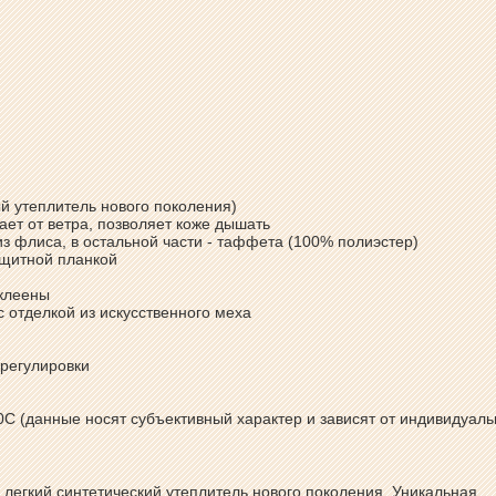
й утеплитель нового поколения)
ает от ветра, позволяет коже дышать
из флиса, в остальной части - таффета (100% полиэстер)
ащитной планкой
оклеены
 отделкой из искусственного меха
 регулировки
0С (данные носят субъективный характер и зависят от индивидуал
 легкий синтетический утеплитель нового поколения. Уникальная