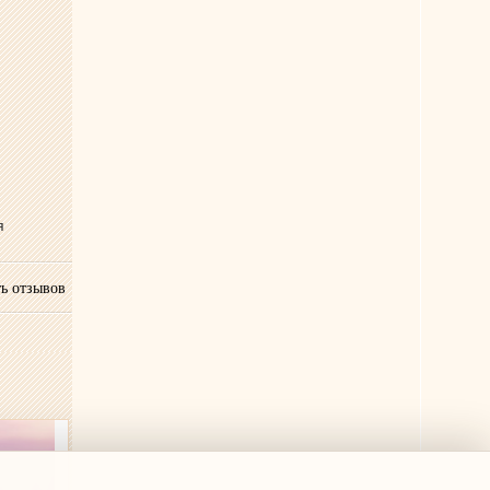
я
ь отзывов