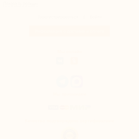
зимним костюмом как можно дольше.
Показать больше
Зарегистрироваться
|
Войти
Информация о доставке и оплате
Мы онлайн
Мы принимаем
Качество подтверждено сертификатами
WeeDo
— немецкий бренд яркой функциональной зимней