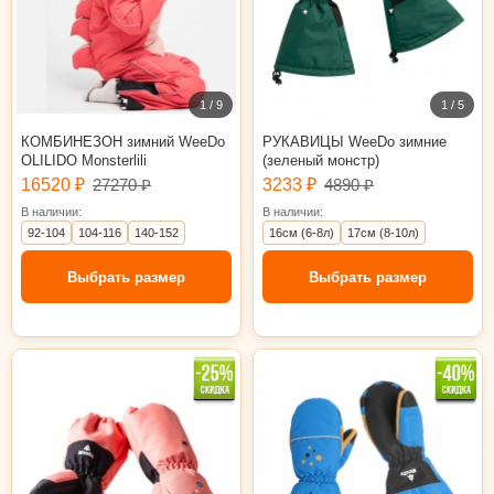
1 / 9
1 / 5
КОМБИНЕЗОН зимний WeeDo
РУКАВИЦЫ WeeDo зимние
OLILIDO Monsterlili
(зеленый монстр)
16520 ₽
27270 ₽
3233 ₽
4890 ₽
В наличии:
В наличии:
92-104
104-116
140-152
16см (6-8л)
17см (8-10л)
Выбрать размер
Выбрать размер
18см (10-12л)
17см (8-10л)
18см (10-12л)