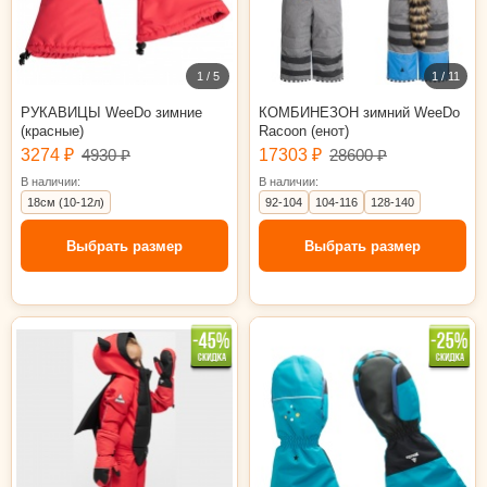
1 / 5
1 / 11
РУКАВИЦЫ WeeDo зимние
КОМБИНЕЗОН зимний WeeDo
(красные)
Racoon (енот)
3274 ₽
4930 ₽
17303 ₽
28600 ₽
В наличии:
В наличии:
18см (10-12л)
92-104
104-116
128-140
Выбрать размер
Выбрать размер
92-104
18см (10-12л)