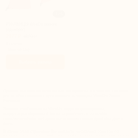
1 / 5
РУКАВИЦЫ WeeDo зимние
(единорог)
2977 ₽
4890 ₽
В наличии:
18см (10-12л)
Выбрать размер
Лучшие высокотехнологичные материалы и сложная система
роста обеспечивают долговечность одежды WeeDo Snow
Funwear.
Зимние комбинезоны WeeDo водонепроницаемы,
воздухопроницаемы и легко справляются со всеми
приключениями, которые испытывают ваши дети изо дня в
день.
В конце этой страницы Вы найдете несколько советов по
правильному уходу, чтобы ваш ребенок мог наслаждаться его