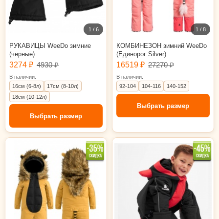
1 / 6
1 / 8
РУКАВИЦЫ WeeDo зимние
КОМБИНЕЗОН зимний WeeDo
(черные)
(Единорог Silver)
3274 ₽
4930 ₽
16519 ₽
27270 ₽
В наличии:
В наличии:
16см (6-8л)
17см (8-10л)
92-104
104-116
140-152
18см (10-12л)
Выбрать размер
Выбрать размер
116-128
92-104
104-116