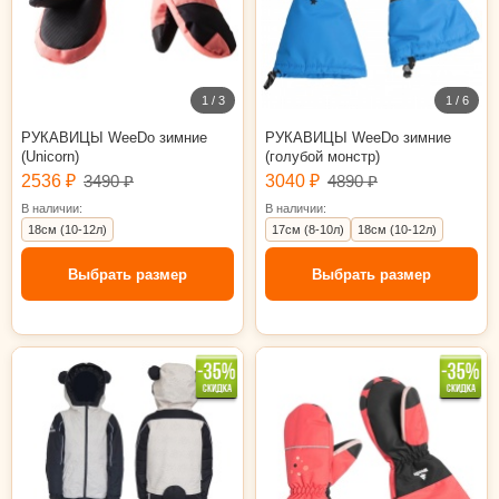
1 / 3
1 / 6
РУКАВИЦЫ WeeDo зимние
РУКАВИЦЫ WeeDo зимние
(Unicorn)
(голубой монстр)
2536 ₽
3490 ₽
3040 ₽
4890 ₽
В наличии:
В наличии:
18см (10-12л)
17см (8-10л)
18см (10-12л)
Выбрать размер
Выбрать размер
92-104
15см (4-6л)
17см (8-10л)