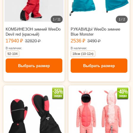
1 / 11
1 / 2
КОМБИНЕЗОН зимний WeeDo
РУКАВИЦЫ WeeDo зимние
Devil red (красный)
Blue Monster
17940 ₽
32820 ₽
2536 ₽
3490 ₽
В наличии:
В наличии:
92-104
18см (10-12л)
Выбрать размер
Выбрать размер
16см (6-8л)
17см (8-10л)
18см (10-12л)
92-104
104-116
140-152