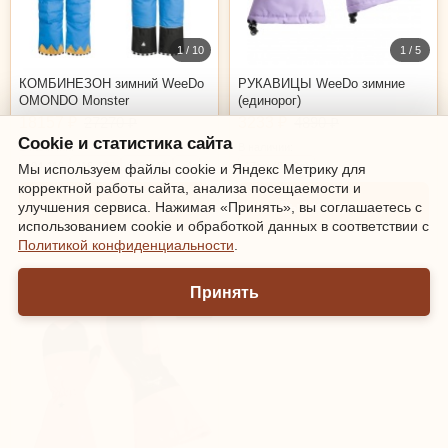
1 / 10
1 / 5
КОМБИНЕЗОН зимний WeeDo
РУКАВИЦЫ WeeDo зимние
OMONDO Monster
(единорог)
18157 ₽
27270 ₽
3233 ₽
4890 ₽
Cookie и статистика сайта
В наличии:
В наличии:
104-116
116-128
128-140
+1
17см (8-10л)
Мы используем файлы cookie и Яндекс Метрику для
корректной работы сайта, анализа посещаемости и
Выбрать размер
Выбрать размер
улучшения сервиса. Нажимая «Принять», вы соглашаетесь с
использованием cookie и обработкой данных в соответствии с
Политикой конфиденциальности
.
18см (10-12л)
Принять