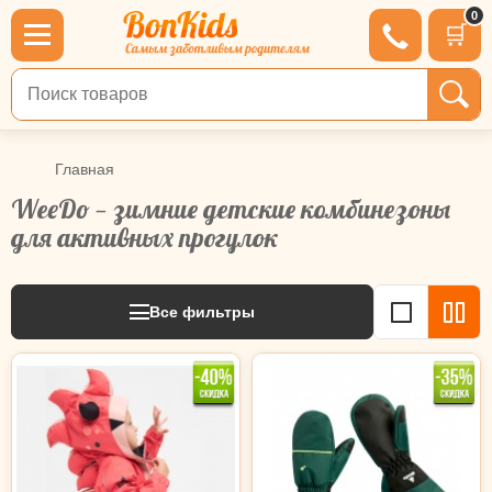
0
🛒
Поиск по товарам
Главная
WeeDo — зимние детские комбинезоны
для активных прогулок
Все фильтры
92-104
104-116
140-152
16см (6-8л)
17см (8-10л)