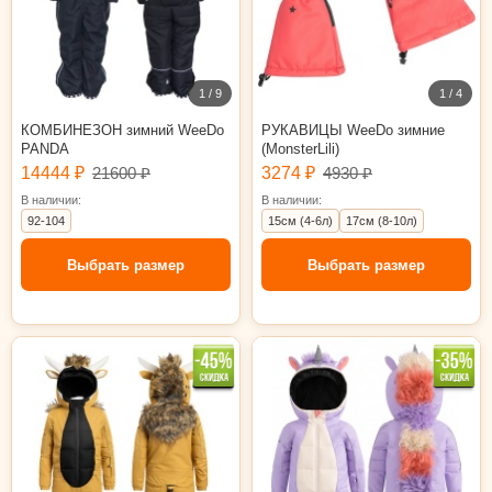
1 / 9
1 / 4
КОМБИНЕЗОН зимний WeeDo
РУКАВИЦЫ WeeDo зимние
PANDA
(MonsterLili)
14444 ₽
21600 ₽
3274 ₽
4930 ₽
В наличии:
В наличии:
92-104
15см (4-6л)
17см (8-10л)
Выбрать размер
Выбрать размер
92-104
140-152
92-104