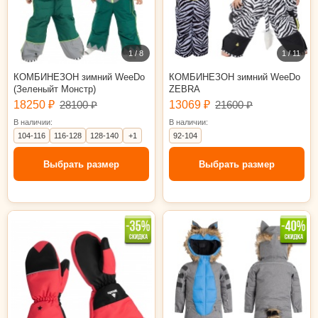
1 / 8
1 / 11
КОМБИНЕЗОН зимний WeeDo
КОМБИНЕЗОН зимний WeeDo
(Зеленыйт Монстр)
ZEBRA
18250 ₽
28100 ₽
13069 ₽
21600 ₽
В наличии:
В наличии:
104-116
116-128
128-140
+1
92-104
Выбрать размер
Выбрать размер
18см (10-12л)
92-104
104-116
128-140