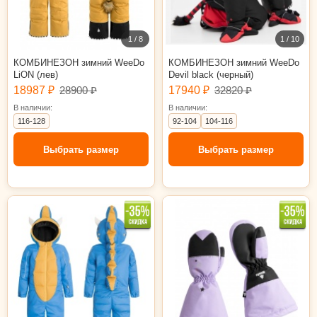
1 / 8
1 / 10
КОМБИНЕЗОН зимний WeeDo
КОМБИНЕЗОН зимний WeeDo
LiON (лев)
Devil black (черный)
18987 ₽
28900 ₽
17940 ₽
32820 ₽
В наличии:
В наличии:
116-128
92-104
104-116
Выбрать размер
Выбрать размер
104-116
116-128
128-140
140-152
17см (8-10л)