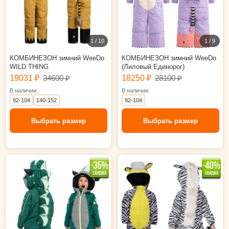
1 / 10
1 / 9
КОМБИНЕЗОН зимний WeeDo
КОМБИНЕЗОН зимний WeeDo
WILD THING
(Лиловый Единорог)
19031 ₽
34600 ₽
18250 ₽
28100 ₽
В наличии:
В наличии:
92-104
140-152
92-104
Выбрать размер
Выбрать размер
104-116
116-128
128-140
140-152
92-104